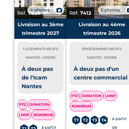
4 photos
📷
5 photos
Réf.
7826
Réf.
7412
Livraison au 3ème
Livraison au 4ème
trimestre 2027
trimestre 2026
LOGEMENTS NEUFS
PROGRAMMES NEUFS
NANTES : ERDRE
NANTES : ERDRE
À deux pas
À deux pas d'un
de l'Icam
centre commercial
Nantes
PTZ
DONATION
LMNP
PTZ
DONATION
JEANBRUN
LMNP
JEANBRUN
à partir
T1
T2
T3
T4
à partir
de
T1
T2