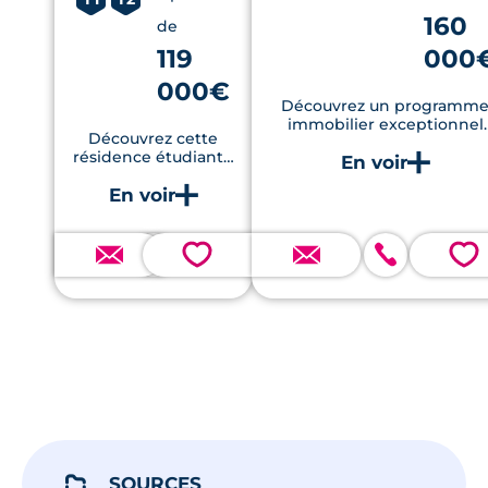
160
de
119
000
000€
Découvrez un programm
immobilier exceptionnel
Découvrez cette
offrant des logements
résidence étudiante
modernes avec jardins
de 62 appartements
privatifs, terrasses et
types studios et T2, au
respectant les normes RE20
cœur du campus de la
idéalement situé à proximi
Chantrerie.
du centre commercial et d
💗
💗
écoles.
SOURCES