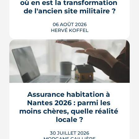
où en est la transformation 
urbain, testée un an grandeur nature.
de l'ancien site militaire ?
LIRE L'ARTICLE
06 AOÛT 2026
HERVÉ KOFFEL
L'ancienne caserne Mellinet devient un
quartier habité de treize hectares et
demi. Livraisons de logements, friche
culturelle, Ehpad, parc agrandi : voici
où en est le chantier, hameau par
Assurance habitation à 
hameau.
Nantes 2026 : parmi les 
LIRE L'ARTICLE
moins chères, quelle réalité 
locale ?
30 JUILLET 2026
MORGANE CAILLIÈRE