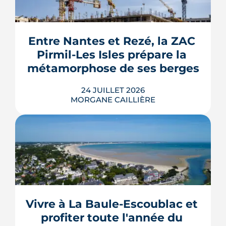
geste » de MaPrimeRénov' au 1er
septembre 2026, sous réserve de la
publication des textes définitifs.
Isolation des combles et toitures,
Entre Nantes et Rezé, la ZAC 
fenêtres, VMC, chauffe-eau
Pirmil-Les Isles prépare la 
thermodynamique, chauffage au bois
et solaire thermi...
métamorphose de ses berges
LIRE L'ARTICLE
24 JUILLET 2026
MORGANE CAILLIÈRE
Le projet de la ZAC Pirmil-Les Isles
déploie 3 300 logements neufs entre
Rezé et Nantes, dont 55 % attribués au
locatif social et à l'accession abordable
Vivre à La Baule-Escoublac et 
en Bail Réel Solidaire.
profiter toute l'année du 
LIRE L'ARTICLE