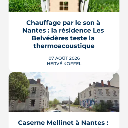
Chauffage par le son à 
Nantes : la résidence Les 
Belvédères teste la 
thermoacoustique
07 AOÛT 2026
HERVÉ KOFFEL
Une start-up nantaise fait produire de
l'eau chaude « par le son » à un
immeuble social de Bellevue-
Chantenay. Derrière l'effet d'annonce,
Caserne Mellinet à Nantes : 
une pompe à chaleur à hélium
branchée sur le réseau de chaleur