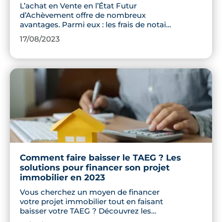
L’achat en Vente en l’État Futur
d’Achèvement offre de nombreux
avantages. Parmi eux : les frais de notaire
réduits. Dans cet article, on vous dit tout
17/08/2023
sur les frais de notaire, comment ils sont
calculés et pourquoi c’est un argument
de taille pour acheter dans le neuf plutôt
que dans l’ancien.
Comment faire baisser le TAEG ? Les
solutions pour financer son projet
immobilier en 2023
Vous cherchez un moyen de financer
votre projet immobilier tout en faisant
baisser votre TAEG ? Découvrez les
solutions qui existent pour acheter