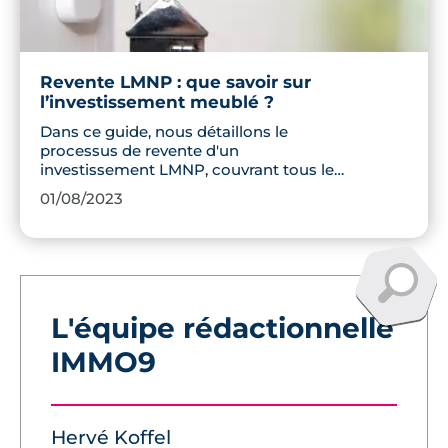
Revente LMNP : que savoir sur
l’investissement meublé ?
Dans ce guide, nous détaillons le
processus de revente d'un
investissement LMNP, couvrant tous les
aspects clés de la fiscalité à l'estimation
01/08/2023
du bien. Apprenez à maximiser votre
profit tout en minimisant votre charge
fiscale.
L'équipe rédactionnelle
IMMO9
Hervé Koffel