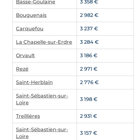
Basse-Goulaine
3 358 €
Bouguenais
2 982 €
Carquefou
3 237 €
La Chapelle-sur-Erdre
3 284 €
Orvault
3 186 €
Rezé
2 971 €
Saint-Herblain
2 776 €
Saint-Sébastien-sur-
3 198 €
Loire
Treillières
2 931 €
Saint-Sébastien-sur-
3 157 €
Loire