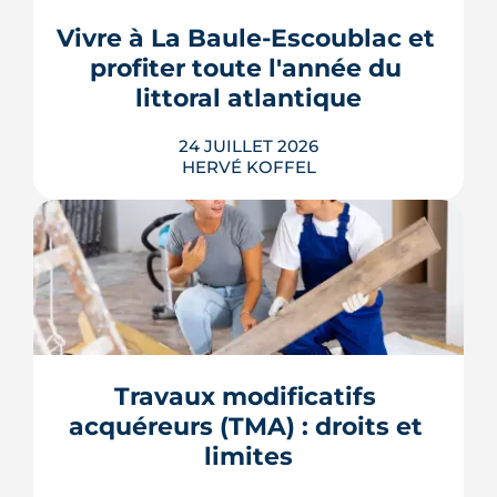
locatif social et à l'accession abordable
Vivre à La Baule-Escoublac et 
en Bail Réel Solidaire.
profiter toute l'année du 
LIRE L'ARTICLE
littoral atlantique
24 JUILLET 2026
HERVÉ KOFFEL
S'installer à La Baule-Escoublac à
l'année suppose d'entrer en
concurrence avec des acheteurs qui
n'y dorment que quelques semaines.
Démographie, services, transports,
contraintes d'urbanisme : ce que disent
Travaux modificatifs 
les données officielles avant d'engager
acquéreurs (TMA) : droits et 
un projet d'achat.
limites
LIRE L'ARTICLE