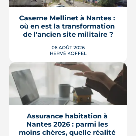
immeuble social de Bellevue-
Chantenay. Derrière l'effet d'annonce,
Caserne Mellinet à Nantes : 
une pompe à chaleur à hélium
branchée sur le réseau de chaleur
où en est la transformation 
urbain, testée un an grandeur nature.
de l'ancien site militaire ?
LIRE L'ARTICLE
06 AOÛT 2026
HERVÉ KOFFEL
L'ancienne caserne Mellinet devient un
quartier habité de treize hectares et
demi. Livraisons de logements, friche
culturelle, Ehpad, parc agrandi : voici
où en est le chantier, hameau par
Assurance habitation à 
hameau.
Nantes 2026 : parmi les 
LIRE L'ARTICLE
moins chères, quelle réalité 