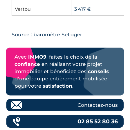
Vertou
3 417 €
Source : baromètre SeLoger
Avec
IMMO9
, faites le choix de la
confiance
en réalisant votre projet
immobilier et bénéficiez des
conseils
d’une équipe entièrement mobilisée
pour votre
satisfaction
.
Contactez-nous
02 85 52 80 36