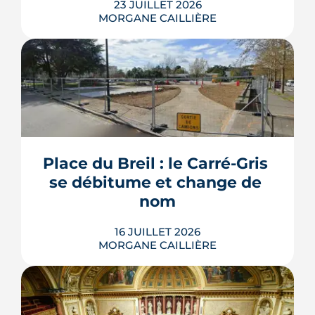
23 JUILLET 2026
MORGANE CAILLIÈRE
Les travaux modificatifs acquéreur
(TMA) permettent de personnaliser les
plans d'un logement en VEFA, sous
réserve de la faisabilité technique et de
l'accord du promoteur. Distincts des
travaux réservés exécutés après la
Place du Breil : le Carré-Gris 
livraison, ces aménagements
se débitume et change de 
s'encadrent par un contrat spécifique
et...
nom
LIRE L'ARTICLE
16 JUILLET 2026
MORGANE CAILLIÈRE