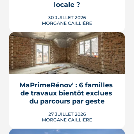
locale ?
30 JUILLET 2026
MORGANE CAILLIÈRE
259 € par an en moyenne régionale,
une hausse de 14 % sur un an, un
risque inondation bien réel autour de
la Loire et de la Sèvre : l'assurance
habitation nantaise conjugue tarifs
MaPrimeRénov' : 6 familles 
doux et vigilance locale. Chiffres,
de travaux bientôt exclues 
limites et conseils pour payer le juste
prix.
du parcours par geste
LIRE L'ARTICLE
27 JUILLET 2026
MORGANE CAILLIÈRE