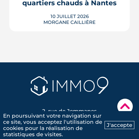
quartiers chauds à Nantes
et surtout ce qu...
LIRE L'ARTICLE
10 JUILLET 2026
MORGANE CAILLIÈRE
À Nantes, la chaleur ne frappe pas tous
les secteurs de la même façon : les
images satellites révèlent jusqu'à 7 °C
d'écart entre les tissus bitumés et les
zones plantées. Cette cartographie de
la surchauffe aide désormais à cibler la
renaturation de la ville, du plan Pleine
terre aux r�...
LIRE L'ARTICLE
▾
2, rue de Jemmapes
En poursuivant votre navigation sur
44000 Nantes
ce site, vous acceptez l'utilisation de
J'accepte
cookies pour la réalisation de
Ma recherche
Contactez-nous
statistiques de visites.