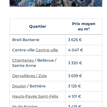
Prix moyen
Quartier
au m²
Breil-Barberie
3 625 €
Centre-ville
Centre-ville
4 047 €
Chantenay
/ Bellevue /
3 320 €
Sainte Anne
Dervallières / Zola
3 639 €
Doulon
/ Bottière
3 125 €
Hauts-Pavés Saint-Félix
4 101 €
Ile de Nantes
3 415 €