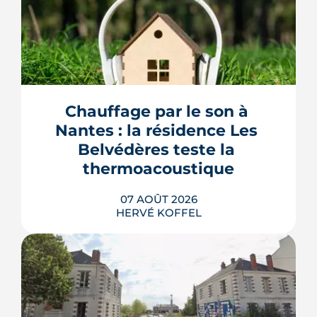
Chauffage par le son à 
Nantes : la résidence Les 
Belvédères teste la 
thermoacoustique
07 AOÛT 2026
HERVÉ KOFFEL
Une start-up nantaise fait produire de
l'eau chaude « par le son » à un