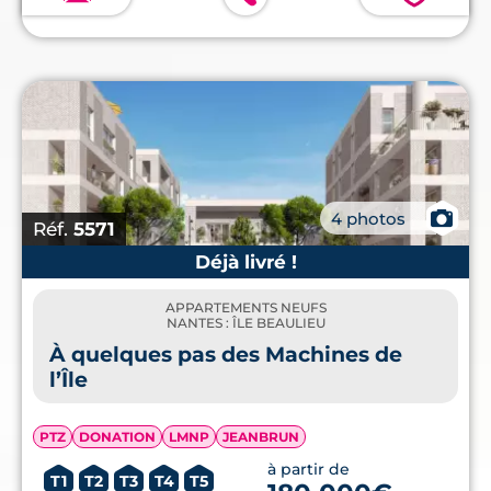
📷
4 photos
Réf.
5571
Déjà livré !
APPARTEMENTS NEUFS
NANTES : ÎLE BEAULIEU
À quelques pas des Machines de
l’Île
PTZ
DONATION
LMNP
JEANBRUN
à partir de
T1
T2
T3
T4
T5