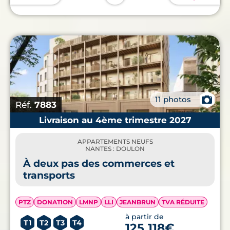
📷
11 photos
Réf.
7883
Livraison au 4ème trimestre 2027
APPARTEMENTS NEUFS
NANTES : DOULON
À deux pas des commerces et
transports
PTZ
DONATION
LMNP
LLI
JEANBRUN
TVA RÉDUITE
à partir de
T1
T2
T3
T4
125 118€