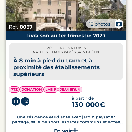
📷
12 photos
Réf.
8037
Livraison au 1er trimestre 2027
RÉSIDENCES NEUVES
NANTES : HAUTS PAVÉS SAINT-FÉLIX
À 8 min à pied du tram et à
proximité des établissements
supérieurs
PTZ
DONATION
LMNP
JEANBRUN
à partir de
T1
T2
130 000€
Une résidence étudiante avec jardin paysager
partagé, salle de sport, espaces communs et accès
rapide au tram.