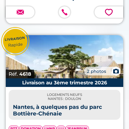
vente.
💗
📷
2 photos
Réf.
4618
Livraison au 3ème trimestre 2026
LOGEMENTS NEUFS
NANTES : DOULON
Nantes, à quelques pas du parc
Bottière-Chénaie
PTZ
DONATION
LMNP
LLI
JEANBRUN