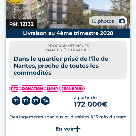
📷
10 photos
Réf.
12132
Livraison au 4ème trimestre 2028
PROGRAMMES NEUFS
NANTES : ÎLE BEAULIEU
Dans le quartier prisé de l'ïle de
Nantes, proche de toutes les
commodités
PTZ
DONATION
LMNP
JEANBRUN
à partir de
T1
T2
T3
T4
172 000€
Des logements spacieux et durables à 15 min du tram