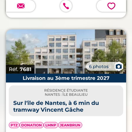
💗
📷
6 photos
Réf.
7681
Livraison au 3ème trimestre 2027
RÉSIDENCE ÉTUDIANTE
NANTES : ÎLE BEAULIEU
Sur l'île de Nantes, à 6 min du
tramway Vincent Gâche
PTZ
DONATION
LMNP
JEANBRUN