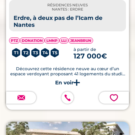
RÉSIDENCES NEUVES
NANTES : ERDRE
Erdre, à deux pas de l’Icam de
Nantes
PTZ
DONATION
LMNP
LLI
JEANBRUN
à partir de
T1
T2
T3
T4
T5
127 000€
Découvrez cette résidence neuve au cœur d’un
espace verdoyant proposant 41 logements du studio
au T5 dans le quartier Erdre à Nantes.
💗