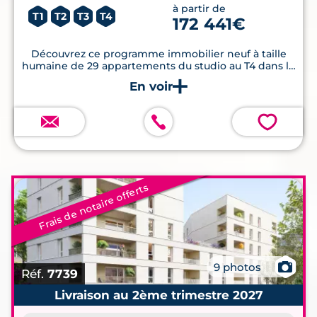
à partir de
T1
T2
T3
T4
172 441€
Découvrez ce programme immobilier neuf à taille
humaine de 29 appartements du studio au T4 dans le
quartier Doulon, proche Saint-Donatien à deux pas
des commerces, écoles , transports et services de
proximité.
💗
Frais de notaire offerts
📷
9 photos
Réf.
7739
Livraison au 2ème trimestre 2027