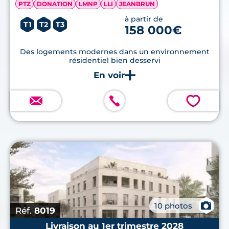
PTZ
DONATION
LMNP
LLI
JEANBRUN
à partir de
T1
T2
T3
158 000€
Des logements modernes dans un environnement
résidentiel bien desservi
💗
📷
10 photos
Réf.
8019
Livraison au 1er trimestre 2028