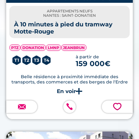
APPARTEMENTS NEUFS
NANTES : SAINT-DONATIEN
À 10 minutes à pied du tramway
Motte-Rouge
PTZ
DONATION
LMNP
JEANBRUN
à partir de
T1
T2
T3
T4
159 000€
Belle résidence à proximité immédiate des
transports, des commerces et des berges de l'Erdre
💗