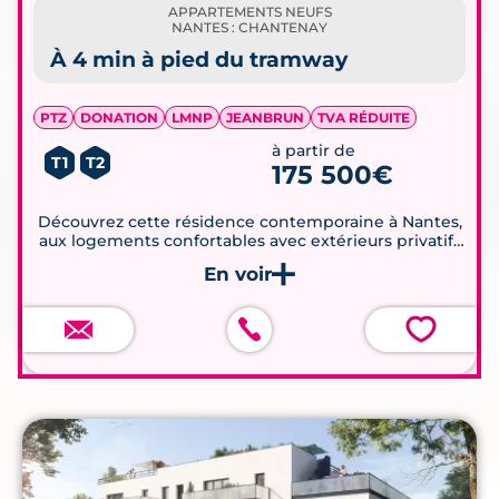
APPARTEMENTS NEUFS
NANTES : CHANTENAY
À 4 min à pied du tramway
PTZ
DONATION
LMNP
JEANBRUN
TVA RÉDUITE
à partir de
T1
T2
175 500€
Découvrez cette résidence contemporaine à Nantes,
aux logements confortables avec extérieurs privatifs
et cuisines équipées.
💗