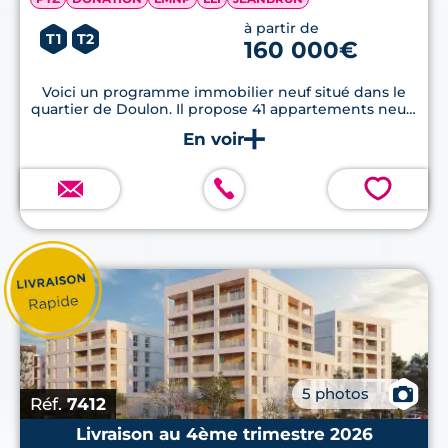
à partir de
T1
T2
160 000€
Voici un programme immobilier neuf situé dans le
quartier de Doulon. Il propose 41 appartements neufs
de 2 à 4 pièces et tous disposent d'excellentes
prestations de grandes qualités...
💗
📷
5 photos
Réf.
7412
Livraison au 4ème trimestre 2026