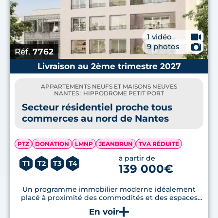
🎥
1 vidéo
📷
9 photos
Réf.
7762
Livraison au 2ème trimestre 2027
APPARTEMENTS NEUFS ET MAISONS NEUVES
NANTES : HIPPODROME PETIT PORT
Secteur résidentiel proche tous
commerces au nord de Nantes
PTZ
DONATION
LMNP
JEANBRUN
TVA RÉDUITE
à partir de
T1
T2
T3
T4
139 000€
Un programme immobilier moderne idéalement
placé à proximité des commodités et des espaces
verts