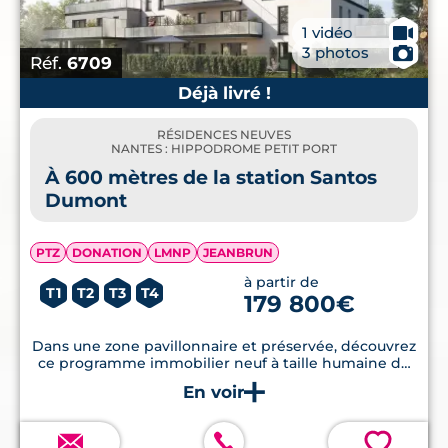
🎥
1 vidéo
📷
3 photos
Réf.
6709
Déjà livré !
RÉSIDENCES NEUVES
NANTES : HIPPODROME PETIT PORT
À 600 mètres de la station Santos
Dumont
PTZ
DONATION
LMNP
JEANBRUN
à partir de
T1
T2
T3
T4
179 800€
Dans une zone pavillonnaire et préservée, découvrez
ce programme immobilier neuf à taille humaine de
17 appartements du T1 au T4 aux prestations qui
riment avec confort et bien-être.
💗