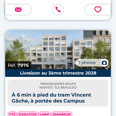
💗
📷
7 photos
Réf.
7976
Livraison au 3ème trimestre 2028
PROGRAMMES NEUFS
NANTES : ÎLE BEAULIEU
À 6 min à pied du tram Vincent
Gâche, à portée des Campus
PTZ
DONATION
LMNP
JEANBRUN