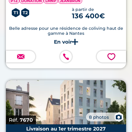
PTZ
DONATION
LMNP
JEANBRUN
à partir de
T1
T2
136 400€
Belle adresse pour une résidence de coliving haut de
gamme à Nantes
💗
📷
8 photos
Réf.
7670
Livraison au 1er trimestre 2027