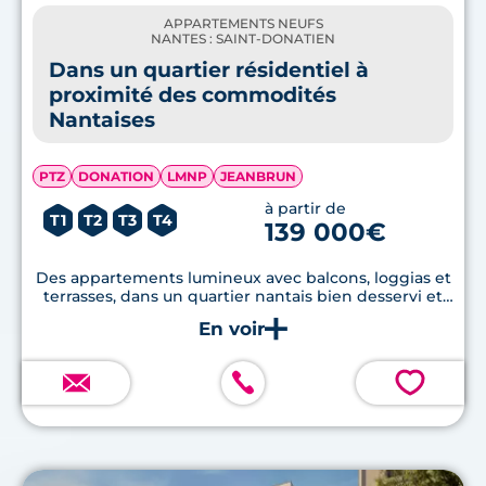
APPARTEMENTS NEUFS
NANTES : SAINT-DONATIEN
Dans un quartier résidentiel à
proximité des commodités
Nantaises
PTZ
DONATION
LMNP
JEANBRUN
à partir de
T1
T2
T3
T4
139 000€
Des appartements lumineux avec balcons, loggias et
terrasses, dans un quartier nantais bien desservi et
pratique au quotidien.
💗