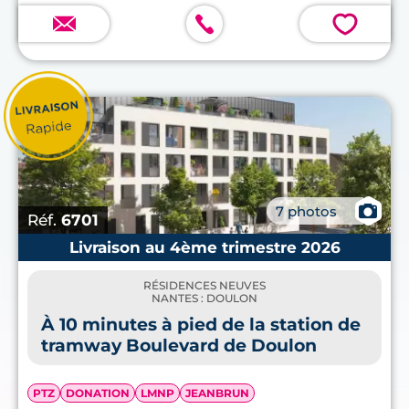
💗
📷
7 photos
Réf.
6701
Livraison au 4ème trimestre 2026
RÉSIDENCES NEUVES
NANTES : DOULON
À 10 minutes à pied de la station de
tramway Boulevard de Doulon
PTZ
DONATION
LMNP
JEANBRUN