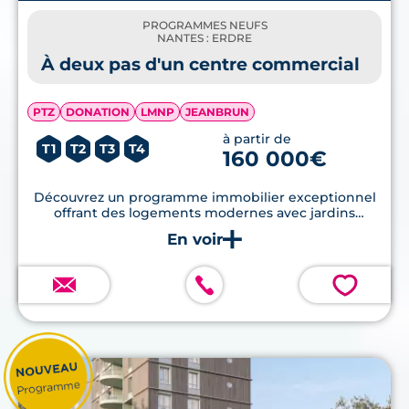
PROGRAMMES NEUFS
NANTES : ERDRE
À deux pas d'un centre commercial
PTZ
DONATION
LMNP
JEANBRUN
à partir de
T1
T2
T3
T4
160 000€
Découvrez un programme immobilier exceptionnel
offrant des logements modernes avec jardins
privatifs, terrasses et respectant les normes RE2020,
idéalement situé à proximité du centre commercial
et des écoles.
💗