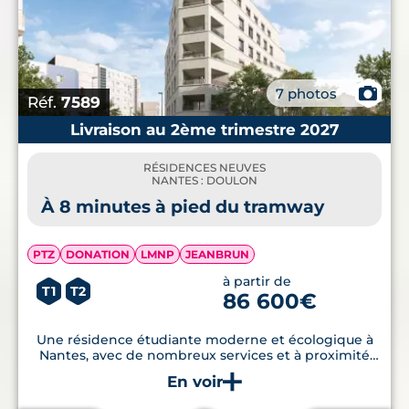
📷
7 photos
Réf.
7589
Livraison au 2ème trimestre 2027
RÉSIDENCES NEUVES
NANTES : DOULON
À 8 minutes à pied du tramway
PTZ
DONATION
LMNP
JEANBRUN
à partir de
T1
T2
86 600€
Une résidence étudiante moderne et écologique à
Nantes, avec de nombreux services et à proximité
immédiate des commodités.