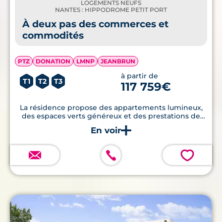
LOGEMENTS NEUFS
NANTES : HIPPODROME PETIT PORT
À deux pas des commerces et
commodités
PTZ
DONATION
LMNP
JEANBRUN
à partir de
T1
T2
T3
117 759€
La résidence propose des appartements lumineux,
des espaces verts généreux et des prestations de
qualité
💗