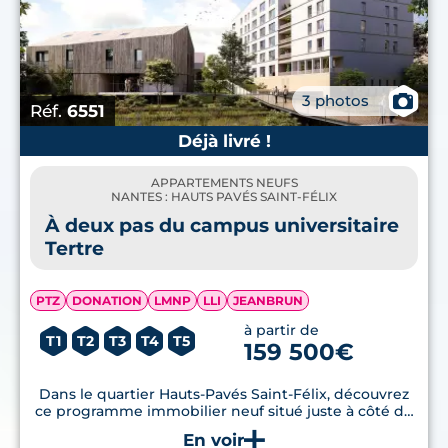
📷
3 photos
Réf.
6551
Déjà livré !
APPARTEMENTS NEUFS
NANTES : HAUTS PAVÉS SAINT-FÉLIX
À deux pas du campus universitaire
Tertre
PTZ
DONATION
LMNP
LLI
JEANBRUN
à partir de
T1
T2
T3
T4
T5
159 500€
Dans le quartier Hauts-Pavés Saint-Félix, découvrez
ce programme immobilier neuf situé juste à côté du
campus universitaire Tertre. Des studios et des
appartements de 2 pièces sont disponibles à la