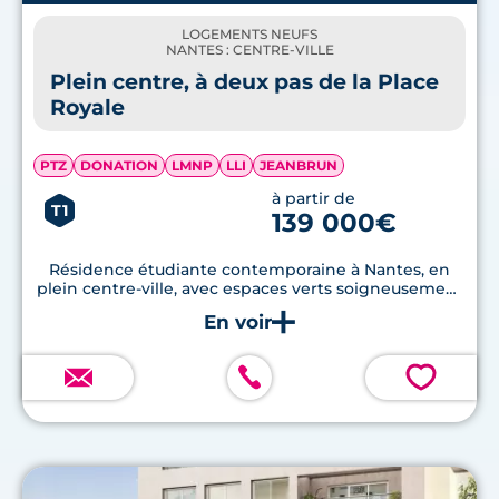
LOGEMENTS NEUFS
NANTES : CENTRE-VILLE
Plein centre, à deux pas de la Place
Royale
PTZ
DONATION
LMNP
LLI
JEANBRUN
à partir de
T1
139 000€
Résidence étudiante contemporaine à Nantes, en
plein centre-ville, avec espaces verts soigneusement
aménagés.
💗