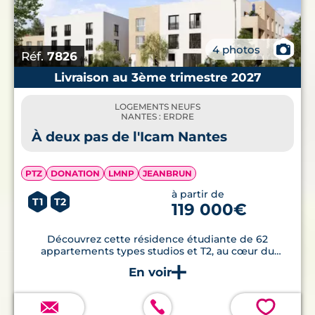
📷
4 photos
Réf.
7826
Livraison au 3ème trimestre 2027
LOGEMENTS NEUFS
NANTES : ERDRE
À deux pas de l'Icam Nantes
PTZ
DONATION
LMNP
JEANBRUN
à partir de
T1
T2
119 000€
Découvrez cette résidence étudiante de 62
appartements types studios et T2, au cœur du
campus de la Chantrerie.
💗