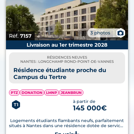
📷
3 photos
Réf.
7157
Livraison au 1er trimestre 2028
RÉSIDENCES NEUVES
NANTES : LONGCHAMP ROND-POINT-DE-VANNES
Résidence étudiante proche du
Campus du Tertre
PTZ
DONATION
LMNP
JEANBRUN
à partir de
T1
145 000€
Logements étudiants flambants neufs, parfaitement
situés à Nantes dans une résidence dotée de services
haut de gamme. La livraison est prévue pour le