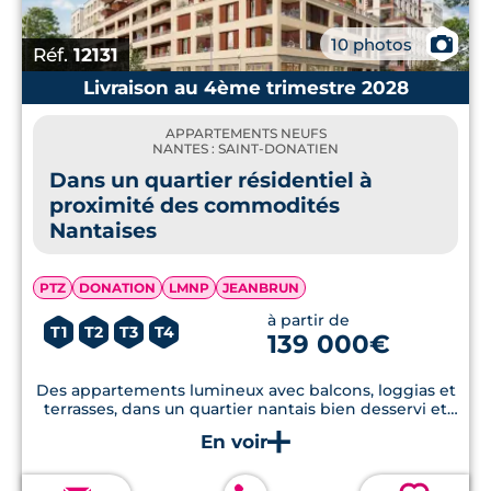
📷
10 photos
Réf.
12131
Livraison au 4ème trimestre 2028
APPARTEMENTS NEUFS
NANTES : SAINT-DONATIEN
Dans un quartier résidentiel à
proximité des commodités
Nantaises
PTZ
DONATION
LMNP
JEANBRUN
à partir de
T1
T2
T3
T4
139 000€
Des appartements lumineux avec balcons, loggias et
terrasses, dans un quartier nantais bien desservi et
pratique au quotidien.