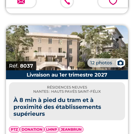
💗
📷
12 photos
Réf.
8037
Livraison au 1er trimestre 2027
RÉSIDENCES NEUVES
NANTES : HAUTS PAVÉS SAINT-FÉLIX
À 8 min à pied du tram et à
proximité des établissements
supérieurs
PTZ
DONATION
LMNP
JEANBRUN