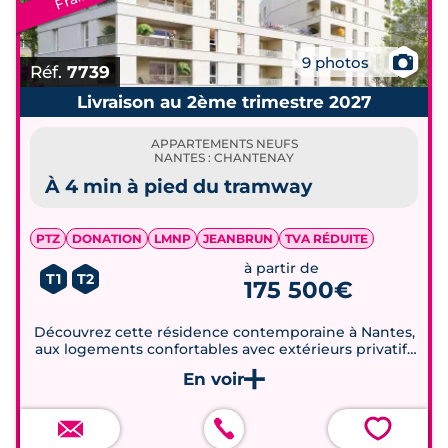
📷
9 photos
Réf.
7739
Livraison au 2ème trimestre 2027
APPARTEMENTS NEUFS
NANTES : CHANTENAY
À 4 min à pied du tramway
PTZ
DONATION
LMNP
JEANBRUN
TVA RÉDUITE
à partir de
T1
T2
175 500€
Découvrez cette résidence contemporaine à Nantes,
aux logements confortables avec extérieurs privatifs
et cuisines équipées.
💗