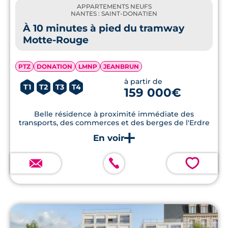
APPARTEMENTS NEUFS
NANTES : SAINT-DONATIEN
À 10 minutes à pied du tramway
Motte-Rouge
PTZ
DONATION
LMNP
JEANBRUN
à partir de
T1
T2
T3
T4
159 000€
Belle résidence à proximité immédiate des
transports, des commerces et des berges de l'Erdre
💗