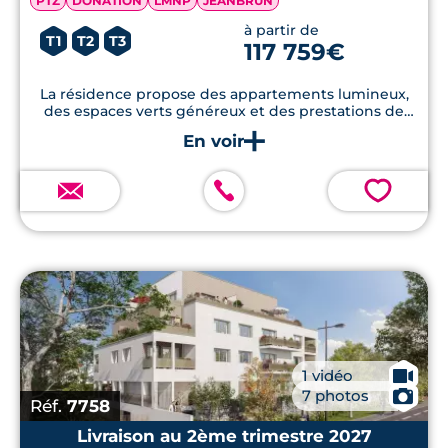
PTZ
DONATION
LMNP
JEANBRUN
à partir de
T1
T2
T3
117 759€
La résidence propose des appartements lumineux,
des espaces verts généreux et des prestations de
qualité
💗
🎥
1 vidéo
📷
7 photos
Réf.
7758
Livraison au 2ème trimestre 2027