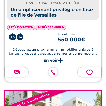
NANTES : HAUTS PAVÉS SAINT-FÉLIX
Un emplacement privilégié en face
de l'Île de Versailles
PTZ
DONATION
LMNP
JEANBRUN
à partir de
T3
T4
550 000€
Découvrez un programme immobilier unique à
Nantes, proposant des appartements contemporains
avec terrasses et un accès facile aux commodités
locales.
💗
Frais de notaire offerts