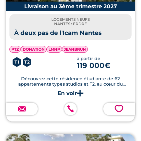
Livraison au 3ème trimestre 2027
LOGEMENTS NEUFS
NANTES : ERDRE
À deux pas de l'Icam Nantes
PTZ
DONATION
LMNP
JEANBRUN
à partir de
T1
T2
119 000€
Découvrez cette résidence étudiante de 62
appartements types studios et T2, au cœur du
campus de la Chantrerie.
💗