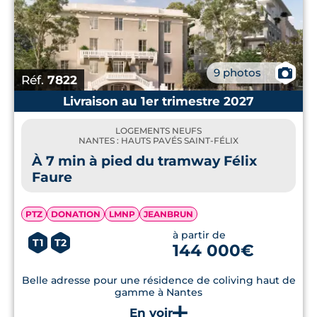
📷
9 photos
Réf.
7822
Livraison au 1er trimestre 2027
LOGEMENTS NEUFS
NANTES : HAUTS PAVÉS SAINT-FÉLIX
À 7 min à pied du tramway Félix
Faure
PTZ
DONATION
LMNP
JEANBRUN
à partir de
T1
T2
144 000€
Belle adresse pour une résidence de coliving haut de
gamme à Nantes