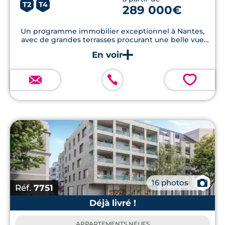
T2
T4
289 000€
Un programme immobilier exceptionnel à Nantes,
avec de grandes terrasses procurant une belle vue
sur l'Erdre
💗
📷
16 photos
Réf.
7751
Déjà livré !
APPARTEMENTS NEUFS