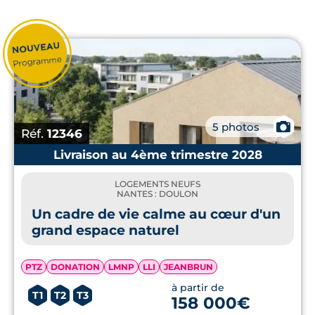
📷
5 photos
Réf.
12346
Livraison au 4ème trimestre 2028
LOGEMENTS NEUFS
NANTES : DOULON
Un cadre de vie calme au cœur d'un
grand espace naturel
PTZ
DONATION
LMNP
LLI
JEANBRUN
à partir de
T1
T2
T3
158 000€