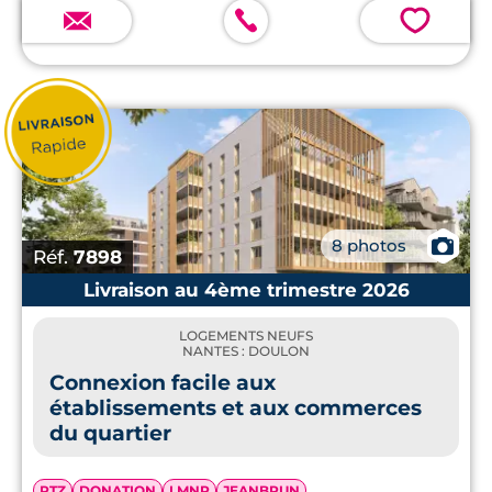
💗
📷
8 photos
Réf.
7898
Livraison au 4ème trimestre 2026
LOGEMENTS NEUFS
NANTES : DOULON
Connexion facile aux
établissements et aux commerces
du quartier
PTZ
DONATION
LMNP
JEANBRUN