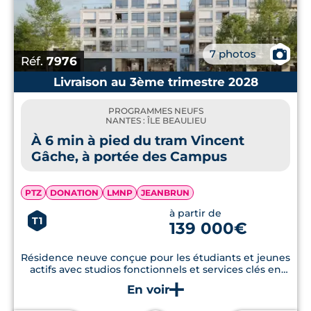
📷
7 photos
Réf.
7976
Livraison au 3ème trimestre 2028
PROGRAMMES NEUFS
NANTES : ÎLE BEAULIEU
À 6 min à pied du tram Vincent
Gâche, à portée des Campus
PTZ
DONATION
LMNP
JEANBRUN
à partir de
T1
139 000€
Résidence neuve conçue pour les étudiants et jeunes
actifs avec studios fonctionnels et services clés en
main