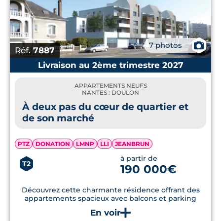
📷
7 photos
Réf.
7887
Livraison au 2ème trimestre 2027
APPARTEMENTS NEUFS
NANTES : DOULON
À deux pas du cœur de quartier et
de son marché
PTZ
DONATION
LMNP
LLI
JEANBRUN
à partir de
T2
190 000€
Découvrez cette charmante résidence offrant des
appartements spacieux avec balcons et parking