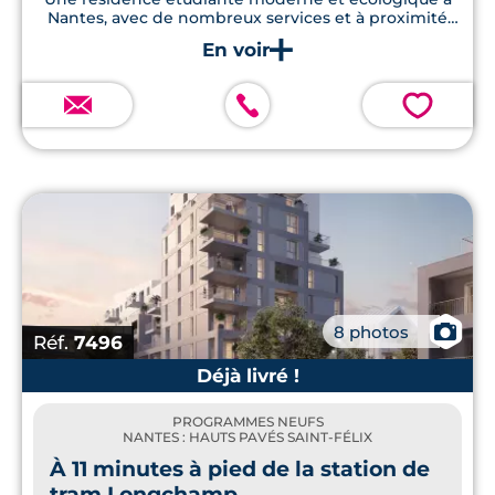
Nantes, avec de nombreux services et à proximité
immédiate des commodités.
💗
📷
8 photos
Réf.
7496
Déjà livré !
PROGRAMMES NEUFS
NANTES : HAUTS PAVÉS SAINT-FÉLIX
À 11 minutes à pied de la station de
tram Longchamp