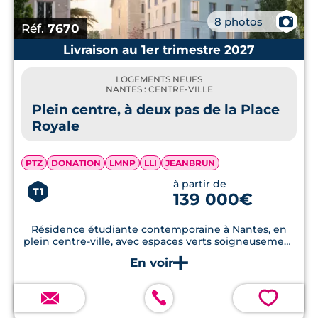
📷
8 photos
Réf.
7670
Livraison au 1er trimestre 2027
LOGEMENTS NEUFS
NANTES : CENTRE-VILLE
Plein centre, à deux pas de la Place
Royale
PTZ
DONATION
LMNP
LLI
JEANBRUN
à partir de
T1
139 000€
Résidence étudiante contemporaine à Nantes, en
plein centre-ville, avec espaces verts soigneusement
aménagés.
💗