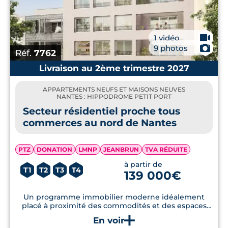
🎥
1 vidéo
📷
9 photos
Réf.
7762
Livraison au 2ème trimestre 2027
APPARTEMENTS NEUFS ET MAISONS NEUVES
NANTES : HIPPODROME PETIT PORT
Secteur résidentiel proche tous
commerces au nord de Nantes
PTZ
DONATION
LMNP
JEANBRUN
TVA RÉDUITE
à partir de
T1
T2
T3
T4
139 000€
Un programme immobilier moderne idéalement
placé à proximité des commodités et des espaces
verts