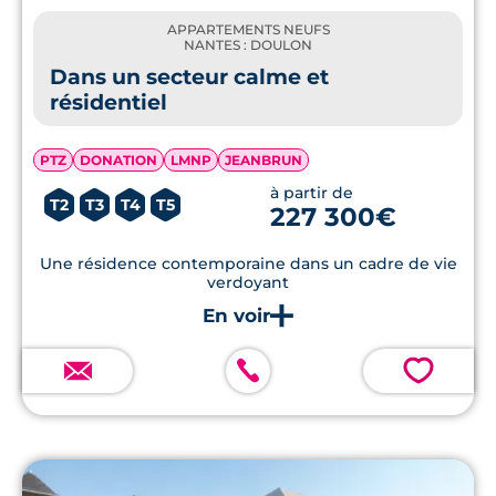
APPARTEMENTS NEUFS
NANTES : DOULON
Dans un secteur calme et
résidentiel
PTZ
DONATION
LMNP
JEANBRUN
à partir de
T2
T3
T4
T5
227 300€
Une résidence contemporaine dans un cadre de vie
verdoyant
💗