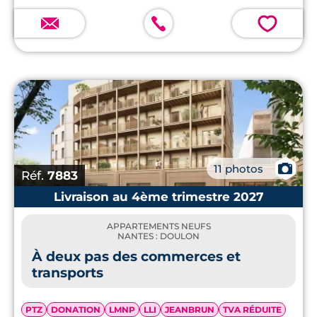
💗
📷
11 photos
Réf.
7883
Livraison au 4ème trimestre 2027
APPARTEMENTS NEUFS
NANTES : DOULON
À deux pas des commerces et
transports
PTZ
DONATION
LMNP
LLI
JEANBRUN
TVA RÉDUITE