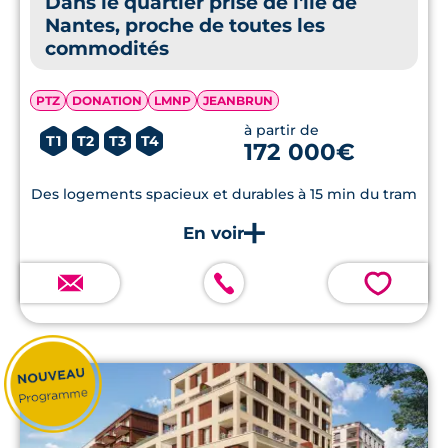
Dans le quartier prisé de l'ïle de
Nantes, proche de toutes les
commodités
PTZ
DONATION
LMNP
JEANBRUN
à partir de
T1
T2
T3
T4
172 000€
Des logements spacieux et durables à 15 min du tram
💗