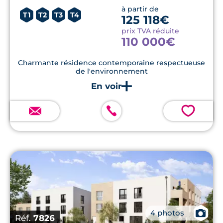
à partir de
T1
T2
T3
T4
125 118€
prix TVA réduite
110 000€
Charmante résidence contemporaine respectueuse
de l'environnement
💗
📷
4 photos
Réf.
7826