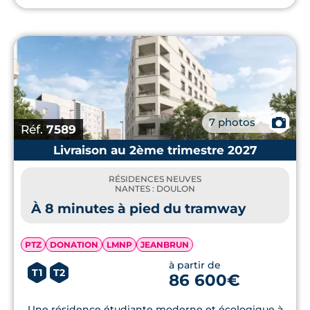
📷
7 photos
Réf.
7589
Livraison au 2ème trimestre 2027
RÉSIDENCES NEUVES
NANTES : DOULON
À 8 minutes à pied du tramway
PTZ
DONATION
LMNP
JEANBRUN
à partir de
T1
T2
86 600€
Une résidence étudiante moderne et écologique à