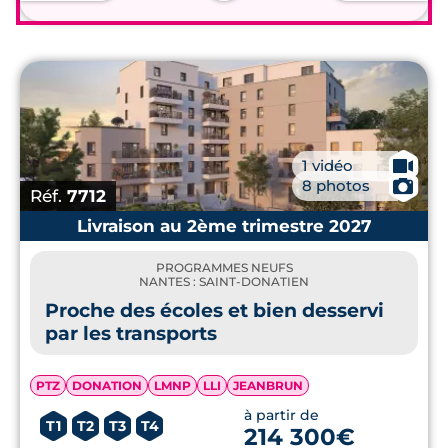
🎥
1 vidéo
📷
8 photos
Réf.
7712
Livraison au 2ème trimestre 2027
PROGRAMMES NEUFS
NANTES : SAINT-DONATIEN
Proche des écoles et bien desservi
par les transports
PTZ
DONATION
LMNP
LLI
JEANBRUN
à partir de
T1
T2
T3
T4
214 300€