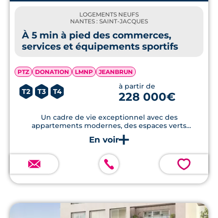
LOGEMENTS NEUFS
NANTES : SAINT-JACQUES
À 5 min à pied des commerces,
services et équipements sportifs
PTZ
DONATION
LMNP
JEANBRUN
à partir de
T2
T3
T4
228 000€
Un cadre de vie exceptionnel avec des
appartements modernes, des espaces verts
paysagers et un accès rapide aux commodités
essentielles.
💗