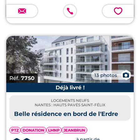
💗
📷
13 photos
Réf.
7750
Déjà livré !
LOGEMENTS NEUFS
NANTES : HAUTS PAVÉS SAINT-FÉLIX
Belle résidence en bord de l'Erdre
PTZ
DONATION
LMNP
JEANBRUN
à partir de