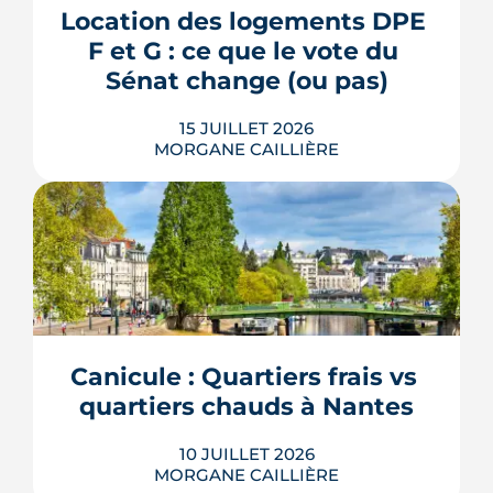
plantée, débaptisée au profit d'Aimée
Location des logements DPE 
Lallement, féministe et résistante.
F et G : ce que le vote du 
LIRE L'ARTICLE
Sénat change (ou pas)
15 JUILLET 2026
MORGANE CAILLIÈRE
La location des logements DPE F et G
revient au cœur du débat : le 8 juillet
2026, le Sénat a voté des dérogations à
leur interdiction de mise en location.
Contrat de travaux conclu avant 2030,
cas des copropriétés, baux en cours :
Canicule : Quartiers frais vs 
voici ce que le texte prévoit réellement,
quartiers chauds à Nantes
et surtout ce qu...
LIRE L'ARTICLE
10 JUILLET 2026
MORGANE CAILLIÈRE