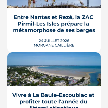
septembre 2026, sous réserve de la
publication des textes définitifs.
Isolation des combles et toitures,
Entre Nantes et Rezé, la ZAC 
fenêtres, VMC, chauffe-eau
Pirmil-Les Isles prépare la 
thermodynamique, chauffage au bois
et solaire thermi...
métamorphose de ses berges
LIRE L'ARTICLE
24 JUILLET 2026
MORGANE CAILLIÈRE
Le projet de la ZAC Pirmil-Les Isles
déploie 3 300 logements neufs entre
Rezé et Nantes, dont 55 % attribués au
locatif social et à l'accession abordable
Vivre à La Baule-Escoublac et 
en Bail Réel Solidaire.
profiter toute l'année du 
LIRE L'ARTICLE