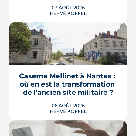
07 AOÛT 2026
HERVÉ KOFFEL
Une start-up nantaise fait produire de
l'eau chaude « par le son » à un
immeuble social de Bellevue-
Chantenay. Derrière l'effet d'annonce,
Caserne Mellinet à Nantes : 
une pompe à chaleur à hélium
branchée sur le réseau de chaleur
où en est la transformation 
urbain, testée un an grandeur nature.
de l'ancien site militaire ?
LIRE L'ARTICLE
06 AOÛT 2026
HERVÉ KOFFEL