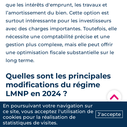
que les intérêts d'emprunt, les travaux et
l’amortissement du bien. Cette option est
surtout intéressante pour les investisseurs
avec des charges importantes. Toutefois, elle
nécessite une comptabilité précise et une
gestion plus complexe, mais elle peut offrir
une optimisation fiscale substantielle sur le
long terme.
Quelles sont les principales
modifications du régime
LMNP en 2024 ?
▾
En poursuivant votre navigation sur
Depuis avril 2024, le régime LMNP a subi
ce site, vous acceptez l'utilisation de
J'accepte
plusieurs modifications législatives,
cookies pour la réalisation de
Ma recherche
Contactez-nous
statistiques de visites.
notamment concernant le micro-BIC