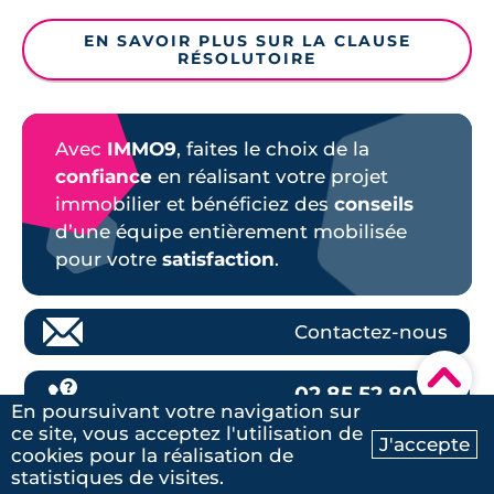
EN SAVOIR PLUS SUR LA CLAUSE
RÉSOLUTOIRE
Avec
IMMO9
, faites le choix de la
confiance
en réalisant votre projet
immobilier et bénéficiez des
conseils
d’une équipe entièrement mobilisée
pour votre
satisfaction
.
Contactez-nous
▾
02 85 52 80 36
En poursuivant votre navigation sur
ce site, vous acceptez l'utilisation de
J'accepte
Découvrez nos offres
cookies pour la réalisation de
Ma recherche
Contactez-nous
statistiques de visites.