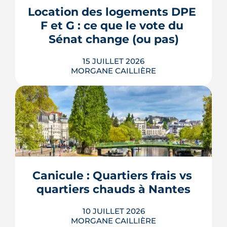
plantée, débaptisée au profit d'Aimée
Location des logements DPE 
Lallement, féministe et résistante.
F et G : ce que le vote du 
LIRE L'ARTICLE
Sénat change (ou pas)
15 JUILLET 2026
MORGANE CAILLIÈRE
La location des logements DPE F et G
revient au cœur du débat : le 8 juillet
2026, le Sénat a voté des dérogations à
leur interdiction de mise en location.
Contrat de travaux conclu avant 2030,
cas des copropriétés, baux en cours :
Canicule : Quartiers frais vs 
voici ce que le texte prévoit réellement,
quartiers chauds à Nantes
et surtout ce qu...
LIRE L'ARTICLE
10 JUILLET 2026
MORGANE CAILLIÈRE