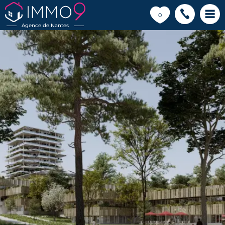
💗
0
Agence de Nantes