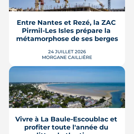
septembre 2026, sous réserve de la
publication des textes définitifs.
Isolation des combles et toitures,
Entre Nantes et Rezé, la ZAC 
fenêtres, VMC, chauffe-eau
Pirmil-Les Isles prépare la 
thermodynamique, chauffage au bois
et solaire thermi...
métamorphose de ses berges
LIRE L'ARTICLE
24 JUILLET 2026
MORGANE CAILLIÈRE
Le projet de la ZAC Pirmil-Les Isles
déploie 3 300 logements neufs entre
Rezé et Nantes, dont 55 % attribués au
locatif social et à l'accession abordable
Vivre à La Baule-Escoublac et 
en Bail Réel Solidaire.
profiter toute l'année du 
LIRE L'ARTICLE