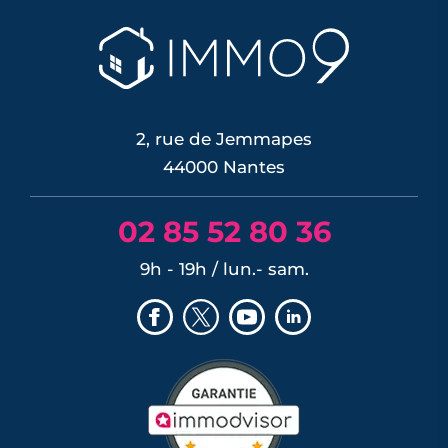
zones plantées. Cette cartographie de
la surchauffe aide désormais à cibler la
renaturation de la ville, du plan Pleine
terre aux r�...
LIRE L'ARTICLE
2, rue de Jemmapes
44000 Nantes
02 85 52 80 36
9h - 19h / lun.- sam.