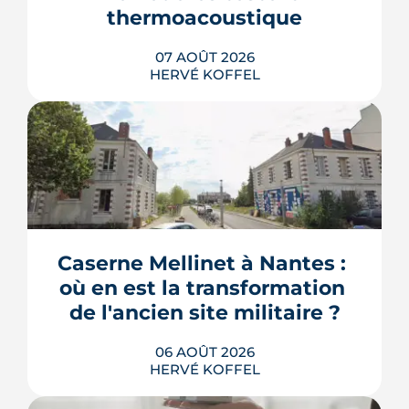
thermoacoustique
07 AOÛT 2026
HERVÉ KOFFEL
Une start-up nantaise fait produire de
l'eau chaude « par le son » à un
immeuble social de Bellevue-
Chantenay. Derrière l'effet d'annonce,
Caserne Mellinet à Nantes : 
une pompe à chaleur à hélium
branchée sur le réseau de chaleur
où en est la transformation 
urbain, testée un an grandeur nature.
de l'ancien site militaire ?
LIRE L'ARTICLE
06 AOÛT 2026
HERVÉ KOFFEL