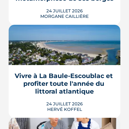
LIRE L'ARTICLE
24 JUILLET 2026
MORGANE CAILLIÈRE
Le projet de la ZAC Pirmil-Les Isles
déploie 3 300 logements neufs entre
Rezé et Nantes, dont 55 % attribués au
locatif social et à l'accession abordable
Vivre à La Baule-Escoublac et 
en Bail Réel Solidaire.
profiter toute l'année du 
LIRE L'ARTICLE
littoral atlantique
24 JUILLET 2026
HERVÉ KOFFEL