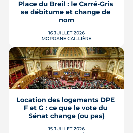
Place du Breil : le Carré-Gris 
livraison, ces aménagements
se débitume et change de 
s'encadrent par un contrat spécifique
et...
nom
LIRE L'ARTICLE
16 JUILLET 2026
MORGANE CAILLIÈRE
L'esplanade goudronnée du Breil-
Malville, doublée d'un parking, est en
travaux depuis janvier. D'ici décembre,
elle doit devenir une place piétonne et
plantée, débaptisée au profit d'Aimée
Location des logements DPE 
Lallement, féministe et résistante.
F et G : ce que le vote du 
LIRE L'ARTICLE
Sénat change (ou pas)
15 JUILLET 2026