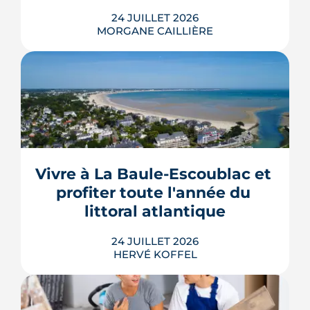
LIRE L'ARTICLE
24 JUILLET 2026
MORGANE CAILLIÈRE
Le projet de la ZAC Pirmil-Les Isles
déploie 3 300 logements neufs entre
Rezé et Nantes, dont 55 % attribués au
locatif social et à l'accession abordable
Vivre à La Baule-Escoublac et 
en Bail Réel Solidaire.
profiter toute l'année du 
LIRE L'ARTICLE
littoral atlantique
24 JUILLET 2026
HERVÉ KOFFEL