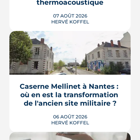
thermoacoustique
07 AOÛT 2026
HERVÉ KOFFEL
Une start-up nantaise fait produire de
l'eau chaude « par le son » à un
immeuble social de Bellevue-
Chantenay. Derrière l'effet d'annonce,
Caserne Mellinet à Nantes : 
une pompe à chaleur à hélium
branchée sur le réseau de chaleur
où en est la transformation 
urbain, testée un an grandeur nature.
de l'ancien site militaire ?
LIRE L'ARTICLE
06 AOÛT 2026
HERVÉ KOFFEL