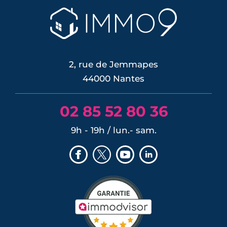
zones plantées. Cette cartographie de
la surchauffe aide désormais à cibler la
renaturation de la ville, du plan Pleine
terre aux r�...
LIRE L'ARTICLE
2, rue de Jemmapes
44000 Nantes
02 85 52 80 36
9h - 19h / lun.- sam.