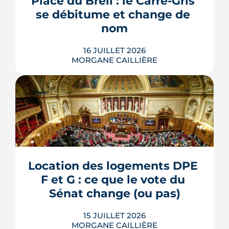
Place du Breil : le Carré-Gris 
livraison, ces aménagements
se débitume et change de 
s'encadrent par un contrat spécifique
et...
nom
LIRE L'ARTICLE
16 JUILLET 2026
MORGANE CAILLIÈRE
L'esplanade goudronnée du Breil-
Malville, doublée d'un parking, est en
travaux depuis janvier. D'ici décembre,
elle doit devenir une place piétonne et
plantée, débaptisée au profit d'Aimée
Location des logements DPE 
Lallement, féministe et résistante.
F et G : ce que le vote du 
LIRE L'ARTICLE
Sénat change (ou pas)
15 JUILLET 2026
MORGANE CAILLIÈRE