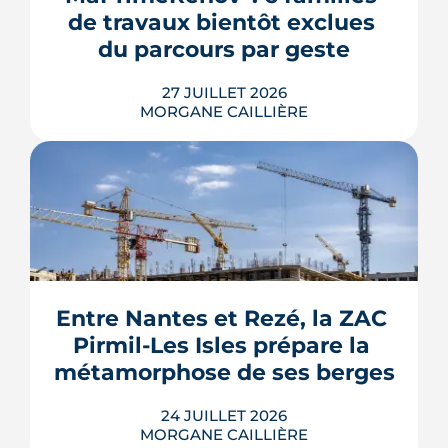
doux et vigilance locale. Chiffres,
de travaux bientôt exclues 
limites et conseils pour payer le juste
prix.
du parcours par geste
LIRE L'ARTICLE
27 JUILLET 2026
MORGANE CAILLIÈRE
Le Gouvernement prévoit de retirer six
familles de travaux du parcours « par
geste » de MaPrimeRénov' au 1er
septembre 2026, sous réserve de la
publication des textes définitifs.
Isolation des combles et toitures,
Entre Nantes et Rezé, la ZAC 
fenêtres, VMC, chauffe-eau
Pirmil-Les Isles prépare la 
thermodynamique, chauffage au bois
et solaire thermi...
métamorphose de ses berges
LIRE L'ARTICLE
24 JUILLET 2026
MORGANE CAILLIÈRE