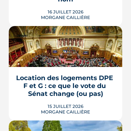
LIRE L'ARTICLE
16 JUILLET 2026
MORGANE CAILLIÈRE
L'esplanade goudronnée du Breil-
Malville, doublée d'un parking, est en
travaux depuis janvier. D'ici décembre,
elle doit devenir une place piétonne et
plantée, débaptisée au profit d'Aimée
Location des logements DPE 
Lallement, féministe et résistante.
F et G : ce que le vote du 
LIRE L'ARTICLE
Sénat change (ou pas)
15 JUILLET 2026
MORGANE CAILLIÈRE