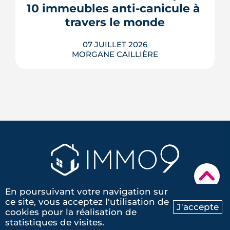
terre aux r�...
10 immeubles anti-canicule à 
travers le monde
LIRE L'ARTICLE
07 JUILLET 2026
MORGANE CAILLIÈRE
Des murs assez épais pour faire
glacière, des façades qui captent le
vent, des toits qui se brumisent :
partout dans le monde, l'architecture
bioclimatique garde les bâtiments au
frais sans le moindre compresseur.
Tour d'horizon de dix réalisations qui
▾
affrontent l'été sans climatisation, de ...
En poursuivant votre navigation sur
LIRE L'ARTICLE
2, rue de Jemmapes
ce site, vous acceptez l'utilisation de
J'accepte
cookies pour la réalisation de
Ma recherche
Contactez-nous
44000 Nantes
statistiques de visites.