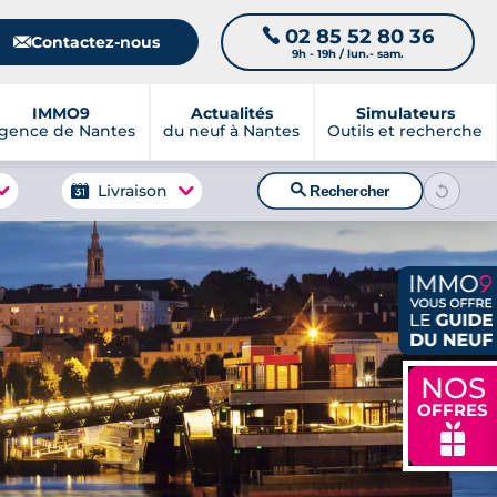
02 85 52 80 36
📞
📧
Contactez-nous
9h - 19h / lun.- sam.
IMMO9
Actualités
Simulateurs
gence de Nantes
du neuf à Nantes
Outils et recherche
🔍
Livraison
Rechercher
NOS
OFFRES
🎁