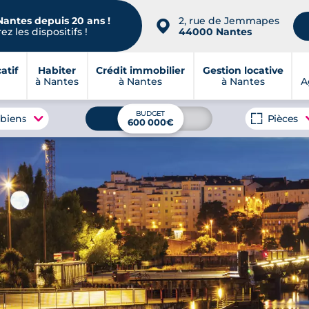
Nantes depuis 20 ans !
2, rue de Jemmapes
📍
z les dispositifs !
44000 Nantes
atif
Habiter
Crédit immobilier
Gestion locative
à Nantes
à Nantes
à Nantes
A
BUDGET
 biens
Pièces
600 000€