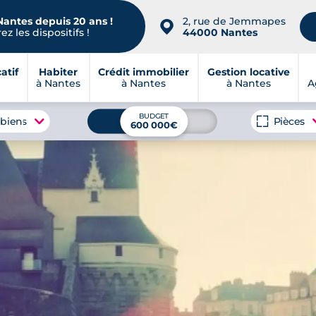
Nantes depuis 20 ans !
2, rue de Jemmapes
📍
z les dispositifs !
44000 Nantes
atif
Habiter
Crédit immobilier
Gestion locative
à Nantes
à Nantes
à Nantes
A
BUDGET
 biens
Pièces
600 000€