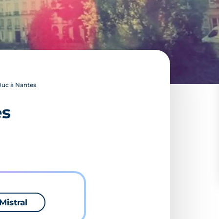
-Duc à Nantes
es
Mistral