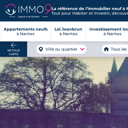
La référence de l’immobilier neuf à 
Tout pour Habiter et Investir, découvre
Agence de Nantes
Appartements neufs
Loi Jeanbrun
Investissement loc
à Nantes
à Nantes
à Nantes
Ville ou quartier
Tous les
RETOUR
CARTE