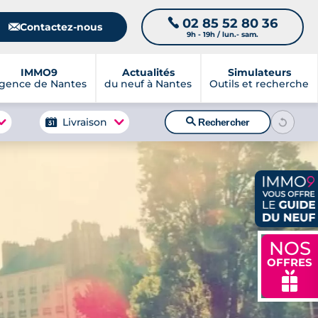
02 85 52 80 36
📞
📧
Contactez-nous
9h - 19h / lun.- sam.
IMMO9
Actualités
Simulateurs
gence de Nantes
du neuf à Nantes
Outils et recherche
🔍
Livraison
Rechercher
NOS
OFFRES
🎁