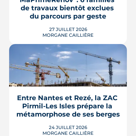
doux et vigilance locale. Chiffres,
de travaux bientôt exclues 
limites et conseils pour payer le juste
prix.
du parcours par geste
LIRE L'ARTICLE
27 JUILLET 2026
MORGANE CAILLIÈRE
Le Gouvernement prévoit de retirer six
familles de travaux du parcours « par
geste » de MaPrimeRénov' au 1er
septembre 2026, sous réserve de la
publication des textes définitifs.
Isolation des combles et toitures,
Entre Nantes et Rezé, la ZAC 
fenêtres, VMC, chauffe-eau
Pirmil-Les Isles prépare la 
thermodynamique, chauffage au bois
et solaire thermi...
métamorphose de ses berges
LIRE L'ARTICLE
24 JUILLET 2026
MORGANE CAILLIÈRE