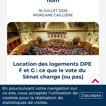
nom
LIRE L'ARTICLE
16 JUILLET 2026
MORGANE CAILLIÈRE
L'esplanade goudronnée du Breil-
Malville, doublée d'un parking, est en
travaux depuis janvier. D'ici décembre,
elle doit devenir une place piétonne et
plantée, débaptisée au profit d'Aimée
Location des logements DPE 
Lallement, féministe et résistante.
F et G : ce que le vote du 
LIRE L'ARTICLE
Sénat change (ou pas)
▾
15 JUILLET 2026
En poursuivant votre navigation sur
MORGANE CAILLIÈRE
ce site, vous acceptez l'utilisation de
J'accepte
cookies pour la réalisation de
Ma recherche
Contactez-nous
statistiques de visites.