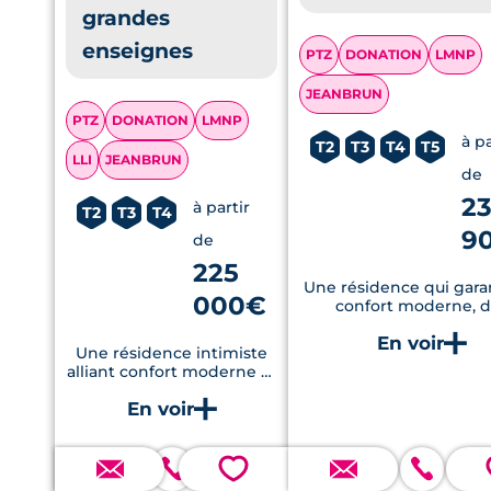
grandes
enseignes
PTZ
DONATION
LMNP
JEANBRUN
PTZ
DONATION
LMNP
à pa
T2
T3
T4
T5
LLI
JEANBRUN
de
2
à partir
T2
T3
T4
9
de
225
Une résidence qui gara
000€
confort moderne, 
performances énergét
renforcées et un cadre 
Une résidence intimiste
tourné vers la natur
alliant confort moderne et
performances
énergétiques
💗