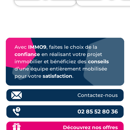
Avec
IMMO9
, faites le choix de la
confiance
en réalisant votre projet
immobilier et bénéficiez des
conseils
d’une équipe entièrement mobilisée
pour votre
satisfaction
.
Contactez-nous
02 85 52 80 36
Découvrez nos offres