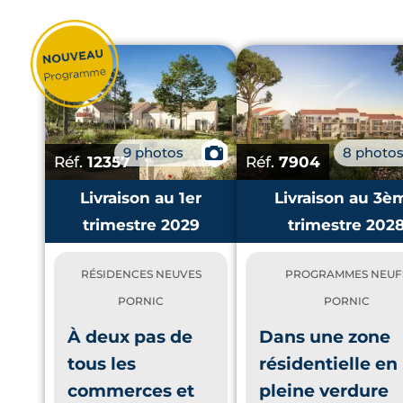
9 photos
📷
8 photo
Réf.
12357
Réf.
7904
Livraison au 1er
Livraison au 3è
trimestre 2029
trimestre 202
RÉSIDENCES NEUVES
PROGRAMMES NEUF
PORNIC
PORNIC
À deux pas de
Dans une zone
tous les
résidentielle en
commerces et
pleine verdure