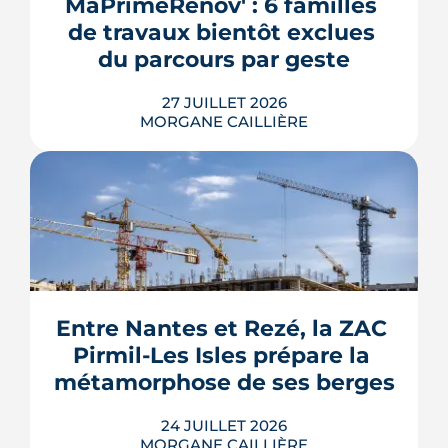
MaPrimeRénov' : 6 familles 
doux et vigilance locale. Chiffres,
de travaux bientôt exclues 
limites et conseils pour payer le juste
prix.
du parcours par geste
LIRE L'ARTICLE
27 JUILLET 2026
MORGANE CAILLIÈRE
Le Gouvernement prévoit de retirer six
familles de travaux du parcours « par
geste » de MaPrimeRénov' au 1er
septembre 2026, sous réserve de la
publication des textes définitifs.
Isolation des combles et toitures,
Entre Nantes et Rezé, la ZAC 
fenêtres, VMC, chauffe-eau
Pirmil-Les Isles prépare la 
thermodynamique, chauffage au bois
et solaire thermi...
métamorphose de ses berges
LIRE L'ARTICLE
24 JUILLET 2026
MORGANE CAILLIÈRE