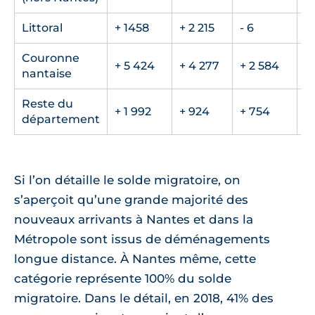
Littoral
+ 1458
+ 2 215
- 6
-
Couronne
+ 5 424
+ 4 277
+ 2 584
+ 
nantaise
Reste du
+ 1 992
+ 924
+ 754
+
département
Si l’on détaille le solde migratoire, on
s’aperçoit qu’une grande majorité des
nouveaux arrivants à Nantes et dans la
Métropole sont issus de déménagements
longue distance. À Nantes même, cette
catégorie représente 100% du solde
migratoire. Dans le détail, en 2018, 41% des