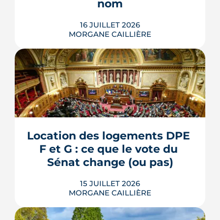
nom
LIRE L'ARTICLE
16 JUILLET 2026
MORGANE CAILLIÈRE
L'esplanade goudronnée du Breil-
Malville, doublée d'un parking, est en
travaux depuis janvier. D'ici décembre,
elle doit devenir une place piétonne et
plantée, débaptisée au profit d'Aimée
Location des logements DPE 
Lallement, féministe et résistante.
F et G : ce que le vote du 
LIRE L'ARTICLE
Sénat change (ou pas)
15 JUILLET 2026
MORGANE CAILLIÈRE