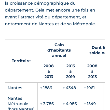
la croissance démographique du
département. Cela met encore une fois en
avant l’attractivité du département, et
notamment de Nantes et de sa Métropole.
Gain
Dont lié
d'habitants
solde nat
annuel
Territoire
2008
2013
2008
à
à
à
2013
2019
2013
Nantes
+ 1886
+ 4348
+ 1961
+
Nantes
Métropole
+ 3 786
+ 4 986
+ 1549
+
(hors Nantes)