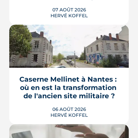
07 AOÛT 2026
HERVÉ KOFFEL
Une start-up nantaise fait produire de
l'eau chaude « par le son » à un
immeuble social de Bellevue-
Chantenay. Derrière l'effet d'annonce,
Caserne Mellinet à Nantes : 
une pompe à chaleur à hélium
branchée sur le réseau de chaleur
où en est la transformation 
urbain, testée un an grandeur nature.
de l'ancien site militaire ?
LIRE L'ARTICLE
06 AOÛT 2026
HERVÉ KOFFEL