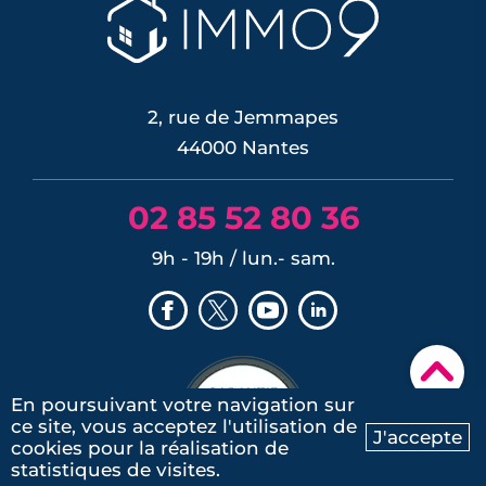
la surchauffe aide désormais à cibler la
renaturation de la ville, du plan Pleine
terre aux r�...
LIRE L'ARTICLE
2, rue de Jemmapes
44000 Nantes
02 85 52 80 36
9h - 19h / lun.- sam.
▾
En poursuivant votre navigation sur
ce site, vous acceptez l'utilisation de
J'accepte
cookies pour la réalisation de
Ma recherche
Contactez-nous
statistiques de visites.