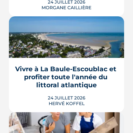
24 JUILLET 2026
MORGANE CAILLIÈRE
Le projet de la ZAC Pirmil-Les Isles
déploie 3 300 logements neufs entre
Rezé et Nantes, dont 55 % attribués au
locatif social et à l'accession abordable
Vivre à La Baule-Escoublac et 
en Bail Réel Solidaire.
profiter toute l'année du 
LIRE L'ARTICLE
littoral atlantique
24 JUILLET 2026
HERVÉ KOFFEL