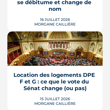
se débitume et change de 
s'encadrent par un contrat spécifique
et...
nom
LIRE L'ARTICLE
16 JUILLET 2026
MORGANE CAILLIÈRE
L'esplanade goudronnée du Breil-
Malville, doublée d'un parking, est en
travaux depuis janvier. D'ici décembre,
elle doit devenir une place piétonne et
plantée, débaptisée au profit d'Aimée
Location des logements DPE 
Lallement, féministe et résistante.
F et G : ce que le vote du 
LIRE L'ARTICLE
Sénat change (ou pas)
15 JUILLET 2026
MORGANE CAILLIÈRE