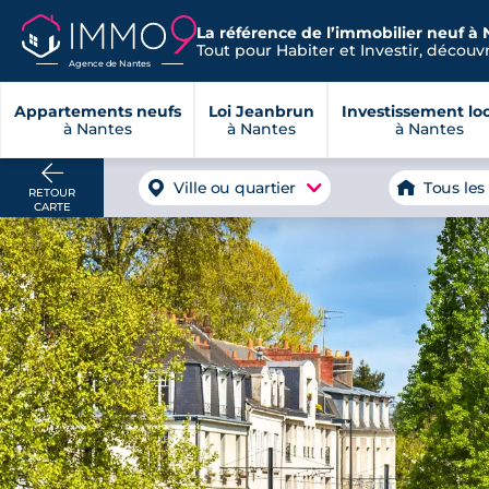
La référence de l’immobilier neuf à 
Tout pour Habiter et Investir, découvre
Agence de Nantes
Appartements neufs
Loi Jeanbrun
Investissement loc
à Nantes
à Nantes
à Nantes
Ville ou quartier
Tous les
RETOUR
CARTE