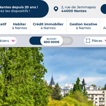
Nantes depuis 20 ans !
2, rue de Jemmapes
📍
z les dispositifs !
44000 Nantes
atif
Habiter
Crédit immobilier
Gestion locative
à Nantes
à Nantes
à Nantes
A
BUDGET
 biens
Pièces
600 000€