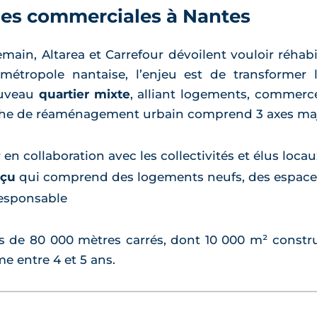
es commerciales à Nantes
ain, Altarea et Carrefour dévoilent vouloir réhabili
a métropole nantaise, l’enjeu est de transforme
ouveau
quartier mixte
, alliant logements, commerce
che de réaménagement urbain comprend 3 axes maj
n collaboration avec les collectivités et élus locau
nçu
qui comprend des logements neufs, des espaces v
responsable
 de 80 000 mètres carrés, dont 10 000 m² constru
e entre 4 et 5 ans.