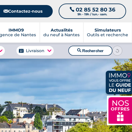
02 85 52 80 36
📞
📧
Contactez-nous
9h - 19h / lun.- sam.
IMMO9
Actualités
Simulateurs
gence de Nantes
du neuf à Nantes
Outils et recherche
🔍
Livraison
Rechercher
NOS
OFFRES
🎁