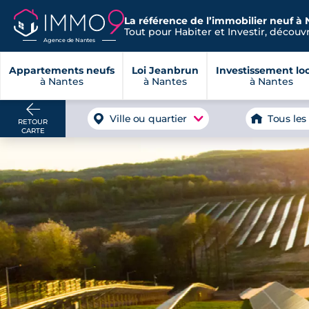
La référence de l’immobilier neuf à 
Tout pour Habiter et Investir, découvre
Agence de Nantes
Appartements neufs
Loi Jeanbrun
Investissement loc
à Nantes
à Nantes
à Nantes
Ville ou quartier
Tous les
RETOUR
CARTE