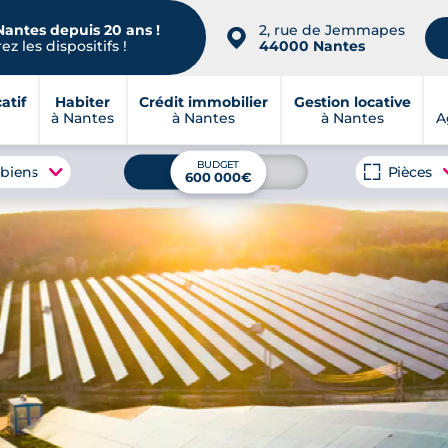
Nantes depuis 20 ans !
2, rue de Jemmapes
📍
z les dispositifs !
44000 Nantes
atif
Habiter
Crédit immobilier
Gestion locative
à Nantes
à Nantes
à Nantes
A
BUDGET
 biens
Pièces
600 000€