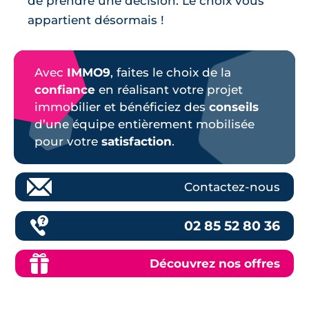
de prendre une décision. Le choix vous
appartient désormais !
Avec
IMMO9
, faites le choix de la
confiance
en réalisant votre projet
immobilier et bénéficiez des
conseils
d’une équipe entièrement mobilisée
pour votre
satisfaction
.
Contactez-nous
02 85 52 80 36
Découvrez nos offres