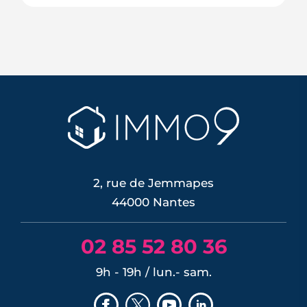
À Nantes, la chaleur ne frappe pas tous
les secteurs de la même façon : les
images satellites révèlent jusqu'à 7 °C
d'écart entre les tissus bitumés et les
zones plantées. Cette cartographie de
la surchauffe aide désormais à cibler la
renaturation de la ville, du plan Pleine
terre aux r�...
LIRE L'ARTICLE
2, rue de Jemmapes
44000 Nantes
02 85 52 80 36
9h - 19h / lun.- sam.