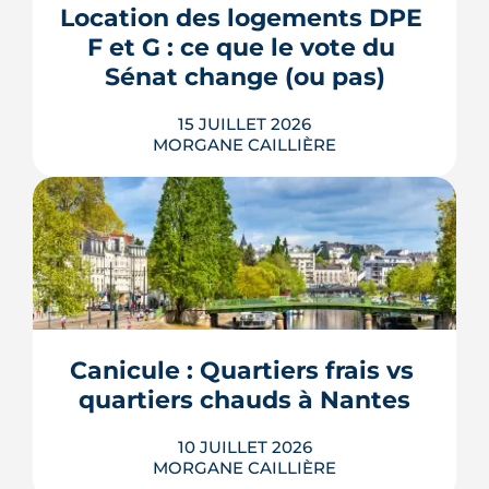
plantée, débaptisée au profit d'Aimée
Location des logements DPE 
Lallement, féministe et résistante.
F et G : ce que le vote du 
LIRE L'ARTICLE
Sénat change (ou pas)
15 JUILLET 2026
MORGANE CAILLIÈRE
La location des logements DPE F et G
revient au cœur du débat : le 8 juillet
2026, le Sénat a voté des dérogations à
leur interdiction de mise en location.
Contrat de travaux conclu avant 2030,
cas des copropriétés, baux en cours :
Canicule : Quartiers frais vs 
voici ce que le texte prévoit réellement,
quartiers chauds à Nantes
et surtout ce qu...
LIRE L'ARTICLE
10 JUILLET 2026
MORGANE CAILLIÈRE