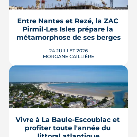
septembre 2026, sous réserve de la
publication des textes définitifs.
Isolation des combles et toitures,
Entre Nantes et Rezé, la ZAC 
fenêtres, VMC, chauffe-eau
Pirmil-Les Isles prépare la 
thermodynamique, chauffage au bois
et solaire thermi...
métamorphose de ses berges
LIRE L'ARTICLE
24 JUILLET 2026
MORGANE CAILLIÈRE
Le projet de la ZAC Pirmil-Les Isles
déploie 3 300 logements neufs entre
Rezé et Nantes, dont 55 % attribués au
locatif social et à l'accession abordable
Vivre à La Baule-Escoublac et 
en Bail Réel Solidaire.
profiter toute l'année du 
LIRE L'ARTICLE
littoral atlantique