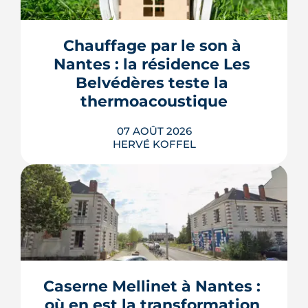
Chauffage par le son à 
Nantes : la résidence Les 
Belvédères teste la 
thermoacoustique
07 AOÛT 2026
HERVÉ KOFFEL
Une start-up nantaise fait produire de
l'eau chaude « par le son » à un
immeuble social de Bellevue-
Chantenay. Derrière l'effet d'annonce,
Caserne Mellinet à Nantes : 
une pompe à chaleur à hélium
branchée sur le réseau de chaleur
où en est la transformation 