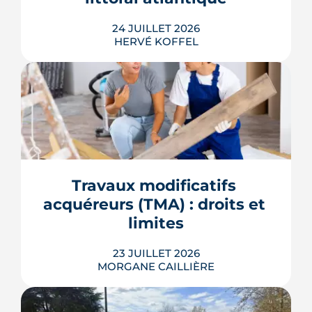
24 JUILLET 2026
HERVÉ KOFFEL
S'installer à La Baule-Escoublac à
l'année suppose d'entrer en
concurrence avec des acheteurs qui
n'y dorment que quelques semaines.
Démographie, services, transports,
contraintes d'urbanisme : ce que disent
Travaux modificatifs 
les données officielles avant d'engager
acquéreurs (TMA) : droits et 
un projet d'achat.
limites
LIRE L'ARTICLE
23 JUILLET 2026
MORGANE CAILLIÈRE