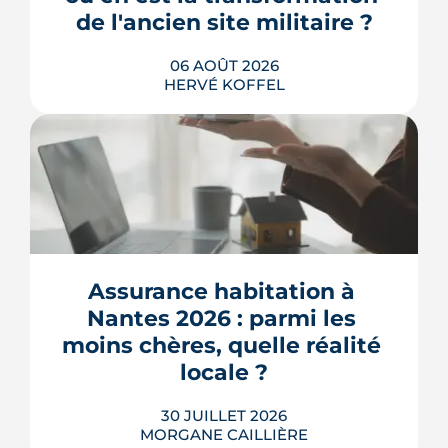
urbain, testée un an grandeur nature.
de l'ancien site militaire ?
LIRE L'ARTICLE
06 AOÛT 2026
HERVÉ KOFFEL
L'ancienne caserne Mellinet devient un
quartier habité de treize hectares et
demi. Livraisons de logements, friche
culturelle, Ehpad, parc agrandi : voici
où en est le chantier, hameau par
Assurance habitation à 
hameau.
Nantes 2026 : parmi les 
LIRE L'ARTICLE
moins chères, quelle réalité 
locale ?
30 JUILLET 2026
MORGANE CAILLIÈRE