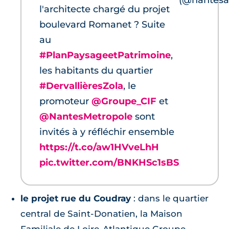
l'architecte chargé du projet
boulevard Romanet ? Suite
au
#PlanPaysageetPatrimoine
,
les habitants du quartier
#DervallièresZola
, le
promoteur
@Groupe_CIF
et
@NantesMetropole
sont
invités à y réfléchir ensemble
https://t.co/aw1HVveLhH
pic.twitter.com/BNKHSc1sBS
le projet rue du Coudray
: dans le quartier
central de Saint-Donatien, la Maison
Familiale de Loire-Atlantique Groupe