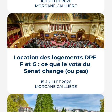
16 JUILLET 2026
MORGANE CAILLIÈRE
L'esplanade goudronnée du Breil-
Malville, doublée d'un parking, est en
travaux depuis janvier. D'ici décembre,
elle doit devenir une place piétonne et
plantée, débaptisée au profit d'Aimée
Location des logements DPE 
Lallement, féministe et résistante.
F et G : ce que le vote du 
LIRE L'ARTICLE
Sénat change (ou pas)
15 JUILLET 2026
MORGANE CAILLIÈRE
La location des logements DPE F et G