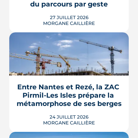
prix.
du parcours par geste
LIRE L'ARTICLE
27 JUILLET 2026
MORGANE CAILLIÈRE
Le Gouvernement prévoit de retirer six
familles de travaux du parcours « par
geste » de MaPrimeRénov' au 1er
septembre 2026, sous réserve de la
publication des textes définitifs.
Isolation des combles et toitures,
Entre Nantes et Rezé, la ZAC 
fenêtres, VMC, chauffe-eau
Pirmil-Les Isles prépare la 
thermodynamique, chauffage au bois
et solaire thermi...
métamorphose de ses berges
LIRE L'ARTICLE
24 JUILLET 2026
MORGANE CAILLIÈRE