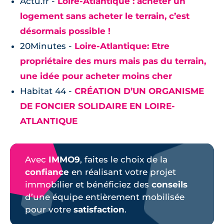
Actu.fr -
Loire-Atlantique : acheter un
logement sans acheter le terrain, c’est
désormais possible !
20Minutes -
Loire-Atlantique: Etre
propriétaire des murs mais pas du terrain,
une idée pour acheter moins cher
Habitat 44 -
CRÉATION D’UN ORGANISME
DE FONCIER SOLIDAIRE EN LOIRE-
ATLANTIQUE
Avec
IMMO9
, faites le choix de la
confiance
en réalisant votre projet
immobilier et bénéficiez des
conseils
d’une équipe entièrement mobilisée
pour votre
satisfaction
.