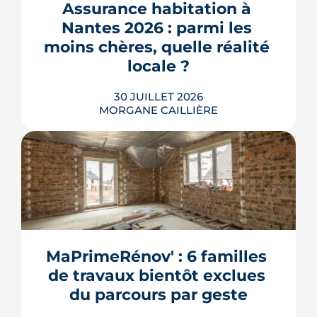
où en est le chantier, hameau par
Assurance habitation à 
hameau.
Nantes 2026 : parmi les 
LIRE L'ARTICLE
moins chères, quelle réalité 
locale ?
30 JUILLET 2026
MORGANE CAILLIÈRE
259 € par an en moyenne régionale,
une hausse de 14 % sur un an, un
risque inondation bien réel autour de
la Loire et de la Sèvre : l'assurance
habitation nantaise conjugue tarifs
MaPrimeRénov' : 6 familles 
doux et vigilance locale. Chiffres,
de travaux bientôt exclues 
limites et conseils pour payer le juste
prix.
du parcours par geste
LIRE L'ARTICLE