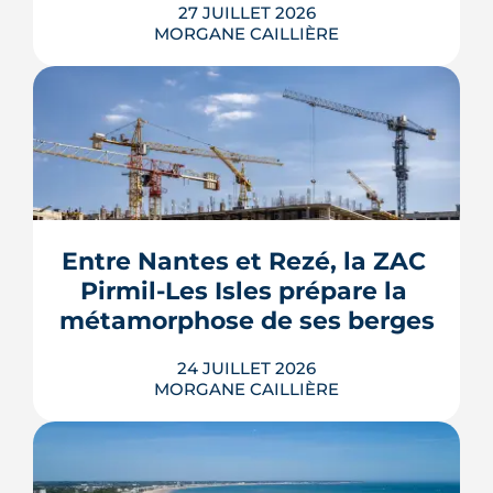
27 JUILLET 2026
MORGANE CAILLIÈRE
Le Gouvernement prévoit de retirer six
familles de travaux du parcours « par
geste » de MaPrimeRénov' au 1er
septembre 2026, sous réserve de la
publication des textes définitifs.
Isolation des combles et toitures,
Entre Nantes et Rezé, la ZAC 
fenêtres, VMC, chauffe-eau
Pirmil-Les Isles prépare la 
thermodynamique, chauffage au bois
et solaire thermi...
métamorphose de ses berges
LIRE L'ARTICLE
24 JUILLET 2026
MORGANE CAILLIÈRE