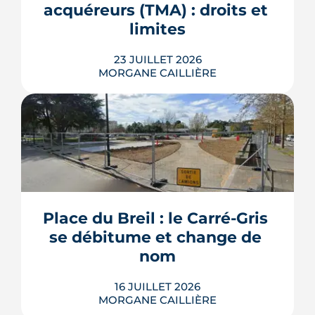
les données officielles avant d'engager
acquéreurs (TMA) : droits et 
un projet d'achat.
limites
LIRE L'ARTICLE
23 JUILLET 2026
MORGANE CAILLIÈRE
Les travaux modificatifs acquéreur
(TMA) permettent de personnaliser les
plans d'un logement en VEFA, sous
réserve de la faisabilité technique et de
l'accord du promoteur. Distincts des
travaux réservés exécutés après la
Place du Breil : le Carré-Gris 
livraison, ces aménagements
se débitume et change de 
s'encadrent par un contrat spécifique
et...
nom
LIRE L'ARTICLE
16 JUILLET 2026
MORGANE CAILLIÈRE