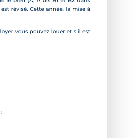
ue le bien (A, A bis B1 et B2 dans
est révisé. Cette année, la mise à
yer vous pouvez louer et s’il est
: