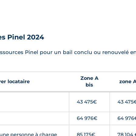
es Pinel 2024
essources Pinel pour un bail conclu ou renouvelé en
Zone A
er locataire
zone 
bis
43 475€
43 475
64 976€
64 976
 une personne à charge
85 175€
78 104 