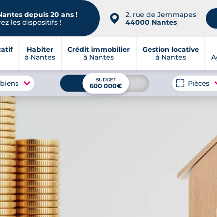
Nantes depuis 20 ans !
2, rue de Jemmapes
📍
z les dispositifs !
44000 Nantes
atif
Habiter
Crédit immobilier
Gestion locative
à Nantes
à Nantes
à Nantes
A
BUDGET
 biens
Pièces
600 000€