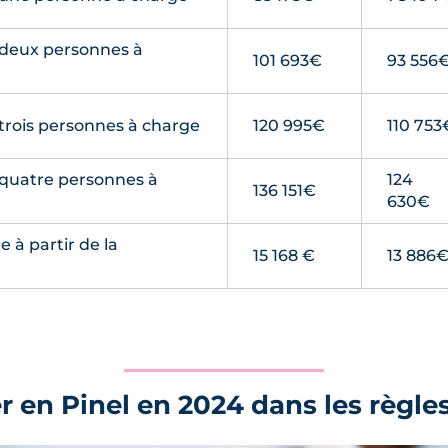
 deux personnes à
101 693€
93 556
trois personnes à charge
120 995€
110 753
 quatre personnes à
124
136 151€
630€
 à partir de la
15 168 €
13 886
 en Pinel en 2024 dans les règle