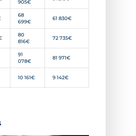
905€
68
€
61 830€
699€
80
€
72 735€
816€
91
81 971€
078€
€
10 161€
9 142€
s