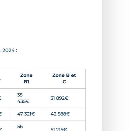
 2024 :
Zone
Zone B et
A
B1
C
35
€
31 892€
435€
€
47 321€
42 588€
56
€
51 215€