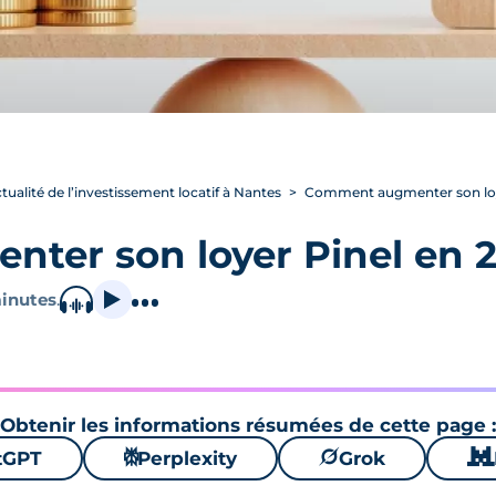
ctualité de l’investissement locatif à Nantes
Comment augmenter son loye
er son loyer Pinel en 2
inutes
.
Obtenir les informations résumées de cette page :
tGPT
⚙
Perplexity
🪐
Grok
🐱