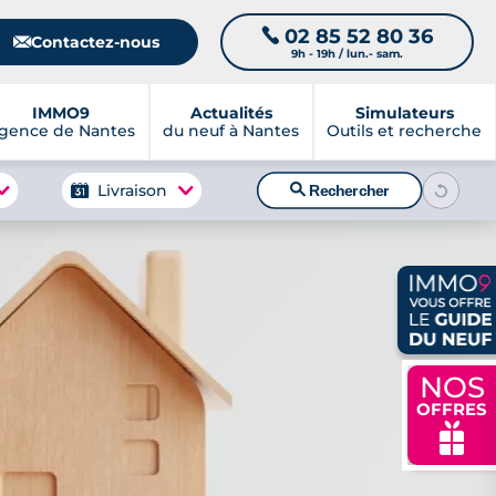
02 85 52 80 36
📞
📧
Contactez-nous
9h - 19h / lun.- sam.
IMMO9
Actualités
Simulateurs
gence de Nantes
du neuf à Nantes
Outils et recherche
🔍
Livraison
Rechercher
NOS
OFFRES
🎁