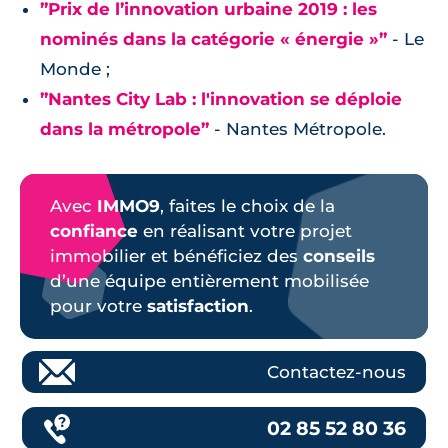
”Prix de l’innovation urbaine 2019 : les
nominés dans la catégorie « énergie »”
- Le
Monde ;
”Nantes City Lab : l'innovation se déploie
dans la métropole”
- Nantes Métropole.
Avec
IMMO9
, faites le choix de la
confiance
en réalisant votre projet
immobilier et bénéficiez des
conseils
d’une équipe entièrement mobilisée
pour votre
satisfaction
.
Contactez-nous
02 85 52 80 36