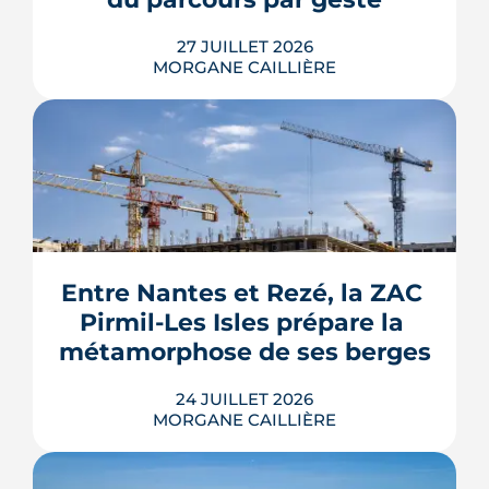
LIRE L'ARTICLE
27 JUILLET 2026
MORGANE CAILLIÈRE
Le Gouvernement prévoit de retirer six
familles de travaux du parcours « par
geste » de MaPrimeRénov' au 1er
septembre 2026, sous réserve de la
publication des textes définitifs.
Isolation des combles et toitures,
Entre Nantes et Rezé, la ZAC 
fenêtres, VMC, chauffe-eau
Pirmil-Les Isles prépare la 
thermodynamique, chauffage au bois
et solaire thermi...
métamorphose de ses berges
LIRE L'ARTICLE
24 JUILLET 2026
MORGANE CAILLIÈRE