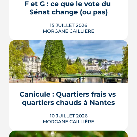
F et G : ce que le vote du 
LIRE L'ARTICLE
Sénat change (ou pas)
15 JUILLET 2026
MORGANE CAILLIÈRE
La location des logements DPE F et G
revient au cœur du débat : le 8 juillet
2026, le Sénat a voté des dérogations à
leur interdiction de mise en location.
Contrat de travaux conclu avant 2030,
cas des copropriétés, baux en cours :
Canicule : Quartiers frais vs 
voici ce que le texte prévoit réellement,
quartiers chauds à Nantes
et surtout ce qu...
LIRE L'ARTICLE
10 JUILLET 2026
MORGANE CAILLIÈRE