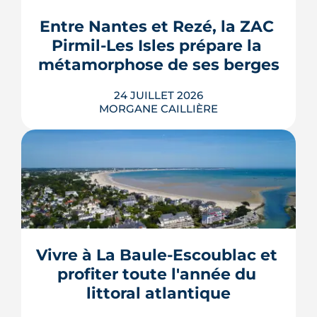
publication des textes définitifs.
Isolation des combles et toitures,
Entre Nantes et Rezé, la ZAC 
fenêtres, VMC, chauffe-eau
Pirmil-Les Isles prépare la 
thermodynamique, chauffage au bois
et solaire thermi...
métamorphose de ses berges
LIRE L'ARTICLE
24 JUILLET 2026
MORGANE CAILLIÈRE
Le projet de la ZAC Pirmil-Les Isles
déploie 3 300 logements neufs entre
Rezé et Nantes, dont 55 % attribués au
locatif social et à l'accession abordable
Vivre à La Baule-Escoublac et 
en Bail Réel Solidaire.
profiter toute l'année du 
LIRE L'ARTICLE
littoral atlantique