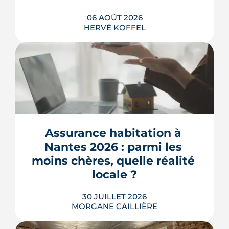
06 AOÛT 2026
HERVÉ KOFFEL
L'ancienne caserne Mellinet devient un
quartier habité de treize hectares et
demi. Livraisons de logements, friche
culturelle, Ehpad, parc agrandi : voici
où en est le chantier, hameau par
Assurance habitation à 
hameau.
Nantes 2026 : parmi les 
LIRE L'ARTICLE
moins chères, quelle réalité 
locale ?
30 JUILLET 2026
MORGANE CAILLIÈRE