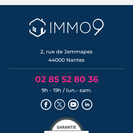
À Nantes, la friche Art déco des Ateliers
Normand se transforme en 28
logements sociaux, ateliers d'artisans
et placette arborée. Livraison annoncée
en 2029.
LIRE L'ARTICLE
2, rue de Jemmapes
44000 Nantes
02 85 52 80 36
9h - 19h / lun.- sam.