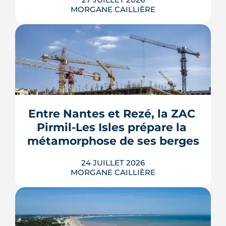
MORGANE CAILLIÈRE
Le Gouvernement prévoit de retirer six
familles de travaux du parcours « par
geste » de MaPrimeRénov' au 1er
septembre 2026, sous réserve de la
publication des textes définitifs.
Isolation des combles et toitures,
Entre Nantes et Rezé, la ZAC 
fenêtres, VMC, chauffe-eau
Pirmil-Les Isles prépare la 
thermodynamique, chauffage au bois
et solaire thermi...
métamorphose de ses berges
LIRE L'ARTICLE
24 JUILLET 2026
MORGANE CAILLIÈRE