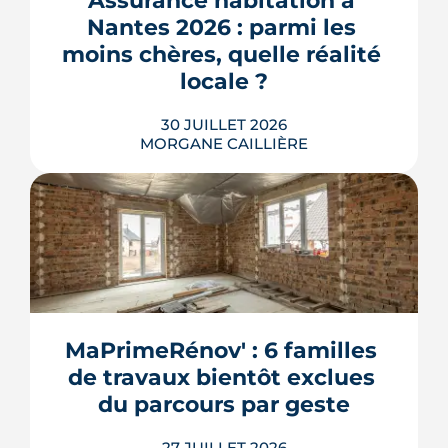
Assurance habitation à 
Nantes 2026 : parmi les 
moins chères, quelle réalité 
locale ?
30 JUILLET 2026
MORGANE CAILLIÈRE
259 € par an en moyenne régionale,
une hausse de 14 % sur un an, un
risque inondation bien réel autour de
la Loire et de la Sèvre : l'assurance
habitation nantaise conjugue tarifs
MaPrimeRénov' : 6 familles 
doux et vigilance locale. Chiffres,
de travaux bientôt exclues 
limites et conseils pour payer le juste
prix.
du parcours par geste
LIRE L'ARTICLE
27 JUILLET 2026