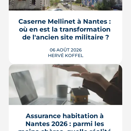
Caserne Mellinet à Nantes : 
où en est la transformation 
de l'ancien site militaire ?
06 AOÛT 2026
HERVÉ KOFFEL
L'ancienne caserne Mellinet devient un
quartier habité de treize hectares et
demi. Livraisons de logements, friche
culturelle, Ehpad, parc agrandi : voici
où en est le chantier, hameau par
Assurance habitation à 
hameau.
Nantes 2026 : parmi les 
LIRE L'ARTICLE