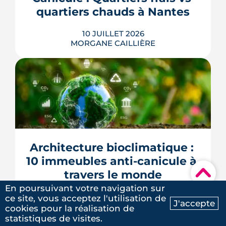
voici ce que le texte prévoit réellement,
quartiers chauds à Nantes
et surtout ce qu...
LIRE L'ARTICLE
10 JUILLET 2026
MORGANE CAILLIÈRE
À Nantes, la chaleur ne frappe pas tous
les secteurs de la même façon : les
images satellites révèlent jusqu'à 7 °C
d'écart entre les tissus bitumés et les
zones plantées. Cette cartographie de
la surchauffe aide désormais à cibler la
Architecture bioclimatique : 
renaturation de la ville, du plan Pleine
terre aux r�...
10 immeubles anti-canicule à 
▾
travers le monde
LIRE L'ARTICLE
En poursuivant votre navigation sur
07 JUILLET 2026
ce site, vous acceptez l'utilisation de
J'accepte
MORGANE CAILLIÈRE
cookies pour la réalisation de
Ma recherche
Contactez-nous
statistiques de visites.