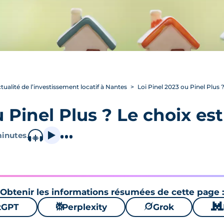
ctualité de l’investissement locatif à Nantes
Loi Pinel 2023 ou Pinel Plus ?
 Pinel Plus ? Le choix est
minutes
.
Obtenir les informations résumées de cette page :
tGPT
⚙
Perplexity
🪐
Grok
🐱