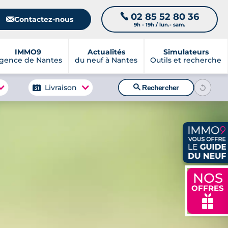
02 85 52 80 36
📞
📧
Contactez-nous
9h - 19h / lun.- sam.
IMMO9
Actualités
Simulateurs
gence de Nantes
du neuf à Nantes
Outils et recherche
🔍
Livraison
Rechercher
NOS
OFFRES
🎁