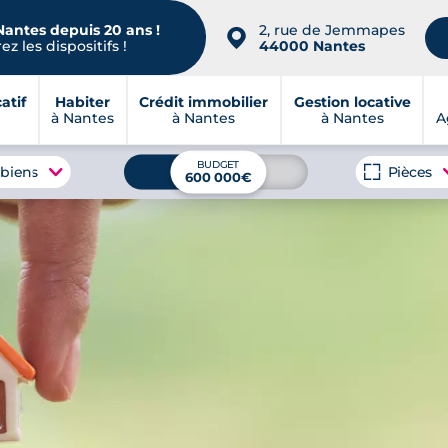
Nantes depuis 20 ans !
2, rue de Jemmapes
📍
z les dispositifs !
44000 Nantes
atif
Habiter
Crédit immobilier
Gestion locative
à Nantes
à Nantes
à Nantes
A
BUDGET
 biens
Pièces
600 000€