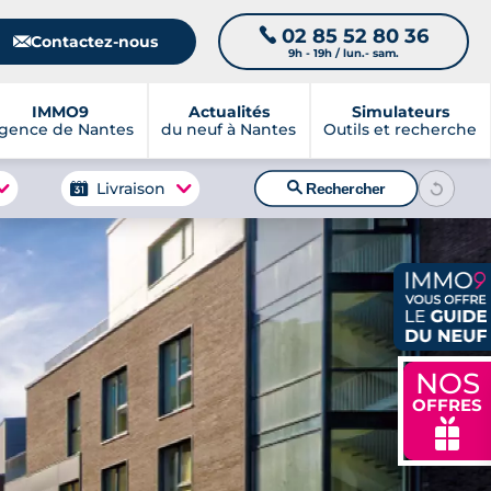
02 85 52 80 36
📞
📧
Contactez-nous
9h - 19h / lun.- sam.
IMMO9
Actualités
Simulateurs
gence de Nantes
du neuf à Nantes
Outils et recherche
🔍
Livraison
Rechercher
NOS
OFFRES
🎁