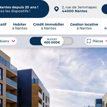
Nantes depuis 20 ans !
2, rue de Jemmapes
📍
z les dispositifs !
44000 Nantes
atif
Habiter
Crédit immobilier
Gestion locative
à Nantes
à Nantes
à Nantes
A
BUDGET
 biens
Pièces
600 000€