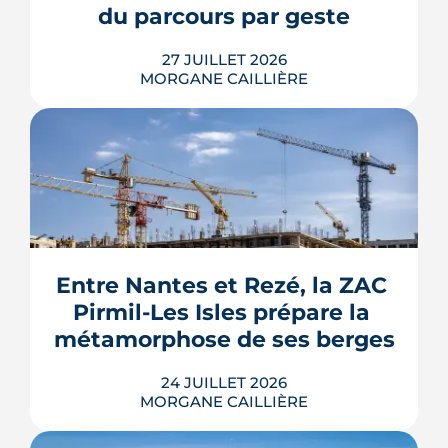
prix.
du parcours par geste
LIRE L'ARTICLE
27 JUILLET 2026
MORGANE CAILLIÈRE
Le Gouvernement prévoit de retirer six
familles de travaux du parcours « par
geste » de MaPrimeRénov' au 1er
septembre 2026, sous réserve de la
publication des textes définitifs.
Isolation des combles et toitures,
Entre Nantes et Rezé, la ZAC 
fenêtres, VMC, chauffe-eau
Pirmil-Les Isles prépare la 
thermodynamique, chauffage au bois
et solaire thermi...
métamorphose de ses berges
LIRE L'ARTICLE
24 JUILLET 2026
MORGANE CAILLIÈRE