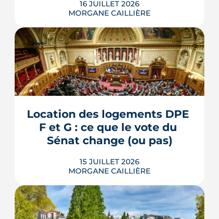
16 JUILLET 2026
MORGANE CAILLIÈRE
L'esplanade goudronnée du Breil-
Malville, doublée d'un parking, est en
travaux depuis janvier. D'ici décembre,
elle doit devenir une place piétonne et
plantée, débaptisée au profit d'Aimée
Location des logements DPE 
Lallement, féministe et résistante.
F et G : ce que le vote du 
LIRE L'ARTICLE
Sénat change (ou pas)
15 JUILLET 2026
MORGANE CAILLIÈRE