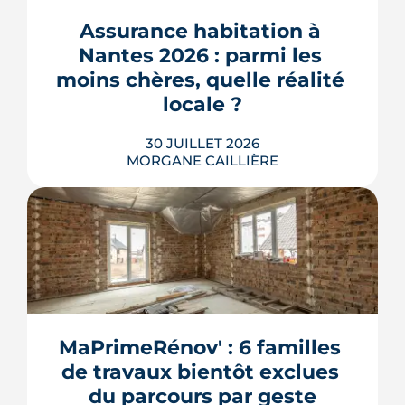
culturelle, Ehpad, parc agrandi : voici
où en est le chantier, hameau par
Assurance habitation à 
hameau.
Nantes 2026 : parmi les 
LIRE L'ARTICLE
moins chères, quelle réalité 
locale ?
30 JUILLET 2026
MORGANE CAILLIÈRE
259 € par an en moyenne régionale,
une hausse de 14 % sur un an, un
risque inondation bien réel autour de
la Loire et de la Sèvre : l'assurance
habitation nantaise conjugue tarifs
MaPrimeRénov' : 6 familles 
doux et vigilance locale. Chiffres,
de travaux bientôt exclues 
limites et conseils pour payer le juste
prix.
du parcours par geste