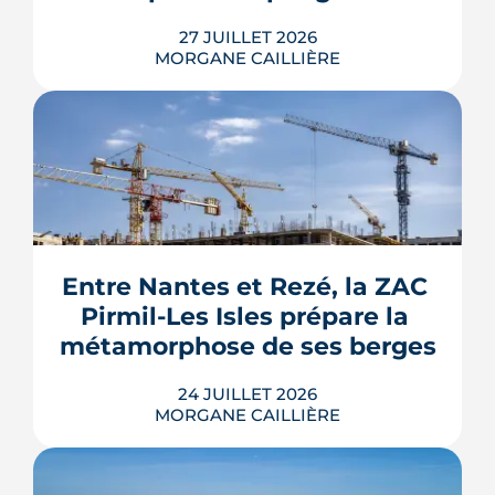
LIRE L'ARTICLE
27 JUILLET 2026
MORGANE CAILLIÈRE
Le Gouvernement prévoit de retirer six
familles de travaux du parcours « par
geste » de MaPrimeRénov' au 1er
septembre 2026, sous réserve de la
publication des textes définitifs.
Isolation des combles et toitures,
Entre Nantes et Rezé, la ZAC 
fenêtres, VMC, chauffe-eau
Pirmil-Les Isles prépare la 
thermodynamique, chauffage au bois
et solaire thermi...
métamorphose de ses berges
LIRE L'ARTICLE
24 JUILLET 2026
MORGANE CAILLIÈRE