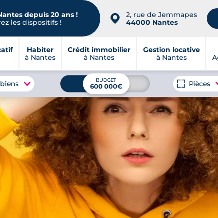
Nantes depuis 20 ans !
2, rue de Jemmapes
📍
z les dispositifs !
44000 Nantes
atif
Habiter
Crédit immobilier
Gestion locative
à Nantes
à Nantes
à Nantes
A
BUDGET
 biens
Pièces
600 000€