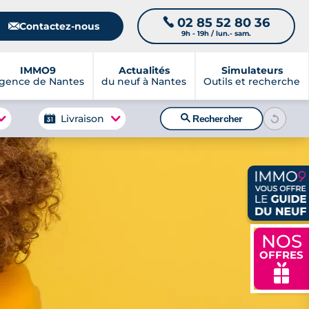
02 85 52 80 36
📞
📧
Contactez-nous
9h - 19h / lun.- sam.
IMMO9
Actualités
Simulateurs
gence de Nantes
du neuf à Nantes
Outils et recherche
🔍
Livraison
Rechercher
NOS
OFFRES
🎁